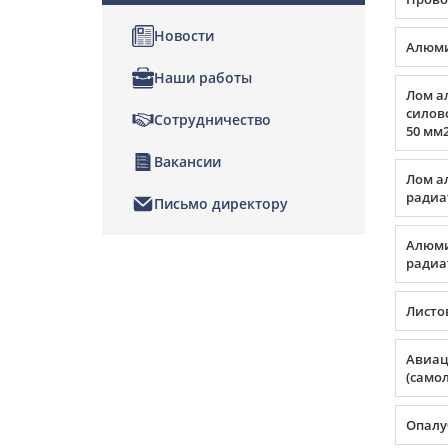
Новости
Алюми
Наши работы
Лом а
силов
Сотрудничество
50 мм2
Вакансии
Лом а
радиа
Письмо директору
Алюми
радиа
Листо
Авиа
(само
Опалу