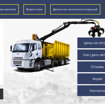
ма металла
Вывоз лома
Демонтаж металлоконструкций
Цены на сег
Как сдать ме
х
Отзывы
Акции
Контакт