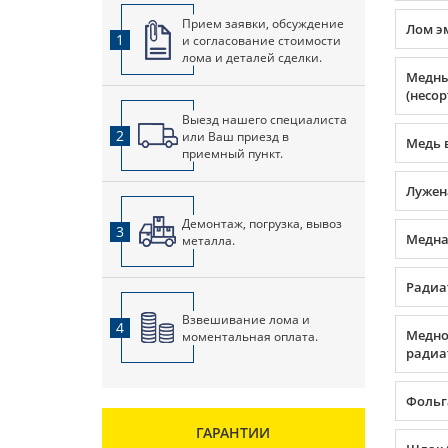
Прием заявки, обсуждение
Лом э
1
и согласование стоимости
лома и деталей сделки.
Медны
(несор
Выезд нашего специалиста
2
или Ваш приезд в
Медь 
приемный пункт.
Лужен
Демонтаж, погрузка, вывоз
3
Медная
металла.
Радиа
Взвешивание лома и
4
Медно
моментальная оплата.
радиа
Фольг
ГАРАНТИИ