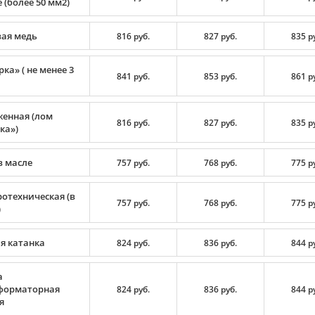
 (более 50 мм2)
вая медь
816 руб.
827 руб.
835 р
ка» ( не менее 3
841 руб.
853 руб.
861 р
енная (лом
816 руб.
827 руб.
835 р
ка»)
в масле
757 руб.
768 руб.
775 р
ротехническая (в
757 руб.
768 руб.
775 р
)
я катанка
824 руб.
836 руб.
844 р
а
форматорная
824 руб.
836 руб.
844 р
я