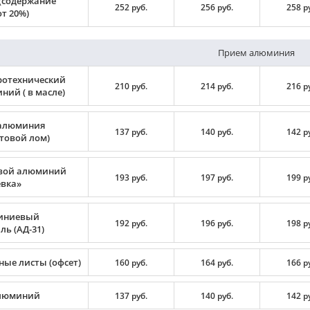
(содержание
252 руб.
256 руб.
258 р
т 20%)
Прием алюминия
ротехнический
210 руб.
214 руб.
216 р
ний ( в масле)
алюминия
137 руб.
140 руб.
142 р
ртовой лом)
вой алюминий
193 руб.
197 руб.
199 р
вка»
иниевый
192 руб.
196 руб.
198 р
ь (АД-31)
ные листы (офсет)
160 руб.
164 руб.
166 р
люминий
137 руб.
140 руб.
142 р