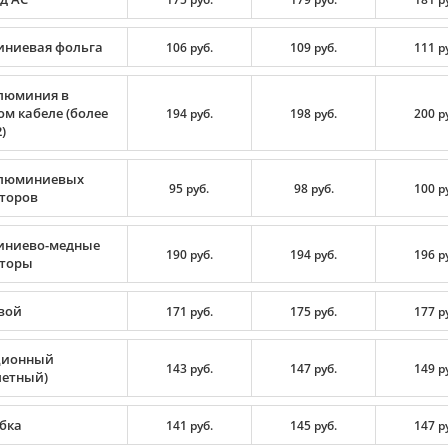
ниевая фольга
106 руб.
109 руб.
111 р
люминия в
ом кабеле (более
194 руб.
198 руб.
200 р
)
люминиевых
95 руб.
98 руб.
100 р
торов
ниево-медные
190 руб.
194 руб.
196 р
торы
вой
171 руб.
175 руб.
177 р
ционный
143 руб.
147 руб.
149 р
летный)
бка
141 руб.
145 руб.
147 р