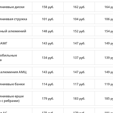
ниевые диски
158 руб.
162 руб.
164 р
ниевая стружка
101 руб.
104 руб.
106 р
рный алюминий
148 руб.
152 руб.
154 р
 АМГ
143 руб.
147 руб.
149 р
обильные
134 руб.
137 руб.
139 р
а
 алюминия АМЦ
143 руб.
147 руб.
149 р
ниевые банки
114 руб.
117 руб.
119 р
ниевые ерши
179 руб.
183 руб.
185 р
 с ребрами)
д АС
175 руб.
179 руб.
181 р