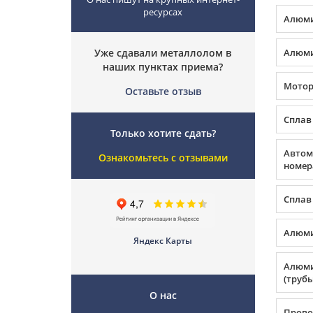
ресурсах
Алюми
Уже сдавали металлолом в
Алюми
наших пунктах приема?
Мото
Оставьте отзыв
Сплав
Только хотите сдать?
Автом
Ознакомьтесь с отзывами
номер
Сплав
Алюми
Яндекс Карты
Алюми
(трубы
О нас
Прово