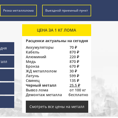
Резка металлолома
Выездной приемный пункт
ЦЕНА ЗА 1 КГ ЛОМА
Расценки актуальны на сегодня
Аккумуляторы
70 ₽
одня
Кабель
870 ₽
Алюминий
220 ₽
талл
Медь
870 ₽
Бронза
670 ₽
ЖД металлолом
30 ₽
Латунь
599 ₽
Свинец
135 ₽
Черный металл
25.5 ₽
Вывоз лома
от 100 кг
Демонтаж металла
бесплатно
ы
Смотреть все цены на металл