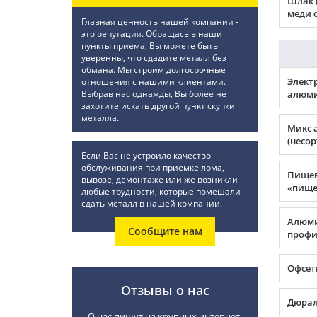
Шлак 
меди о
Главная ценность нашей компании -
это репутация. Обращась в наши
пункты приема, Вы можете быть
уверенны, что сдадите металл без
обмана. Мы строим долгосрочные
Элект
отношения с нашими клиентами.
Выбрав нас однажды, Вы более не
алюми
захотите искать другой пункт скупки
металла.
Микс 
(несо
Если Вас не устроило качество
обслуживания при приемке лома,
Пище
вывозе, демонтаже или же возникли
«пище
любые трудности, которые помешали
сдать металл в нашей компании.
Алюм
Сообщите нам
профил
Офсет
Отзывы о нас
Дюра
О нас пишут на крупных интернет-