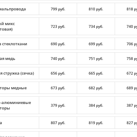
мальпровода
799 руб.
810 руб.
818 р
й микс
723 руб.
734 руб.
740 р
товая)
в стеклоткани
690 руб.
699 руб.
706 р
ая медь
740 руб.
751 руб.
758 р
 стружка (сечка)
656 руб.
665 руб.
672 р
торы медные
673 руб.
682 руб.
689 р
-алюминиевые
379 руб.
384 руб.
387 р
торы
а
807 руб.
819 руб.
827 р