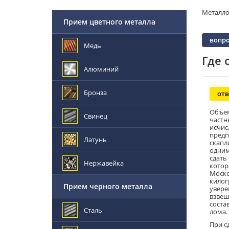
Металл
Прием цветного металла
вопро
Медь
Где 
Алюминий
Бронза
отв
Объем
Свинец
частн
исчис
предп
Латунь
скапл
одним
сдать
Нержавейка
котор
Моско
килог
Прием черного металла
увере
взвеш
соста
Сталь
лома.
При с