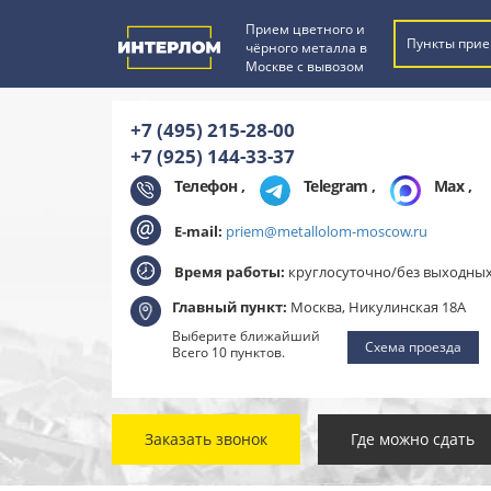
Прием цветного и
Пункты прие
чёрного металла в
Москве с вывозом
+7 (495) 215-28-00
+7 (925) 144-33-37
Телефон ,
Telegram
,
Max
,
E-mail:
priem@metallolom-moscow.ru
Время работы:
круглосуточно/без выходны
Главный пункт:
Москва, Никулинская 18А
Выберите ближайший
Схема проезда
Всего 10 пунктов.
Заказать звонок
Где можно сдать