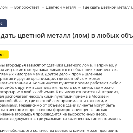
олом
Вопрос-ответ
Цветной металл
Где сдать цветной металл 
с
сдать цветной металл (лом) в любых об
ет
ы вторсырья зависят от сдатчика цветного лома. Например, у
ых лиц такие отходы накапливаются в небольших количествах,
ляемых килограммами. Другое дело – промышленные
риятия и другие организации, где цветной лом может
иваться тоннами. Большинство пунктов приема работают либо с
и, либо с другими сдатчиками, но есть компании, где можно
 вторсырье в любых объемах. К их числу относится «Интерлом»,
ая располагает несколькими пунктами приема в Москве и
вской области, где цветной лом принимают и тоннами, и
раммами. Независимо от объемов сдачи клиенты могут быть
ны в честном и прозрачном формировании цены, так как
ивание вторсырья производится на высокоточных весах,
вляются документы, где указывается количество, тип и стоимость
даче небольшого количества цветмета клиент может доставить