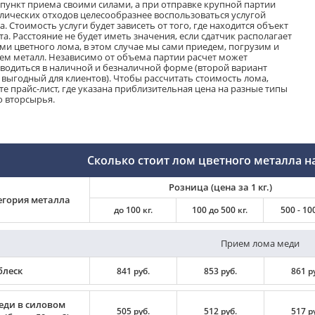
 пункт приема своими силами, а при отправке крупной партии
лических отходов целесообразнее воспользоваться услугой
а. Стоимость услуги будет зависеть от того, где находится объект
та. Расстояние не будет иметь значения, если сдатчик располагает
ми цветного лома, в этом случае мы сами приедем, погрузим и
ем металл. Независимо от объема партии расчет может
водиться в наличной и безналичной форме (второй вариант
 выгодный для клиентов). Чтобы рассчитать стоимость лома,
те прайс-лист, где указана приблизительная цена на разные типы
о вторсырья.
Сколько стоит лом цветного металла на
Розница (цена за 1 кг.)
егория металла
до 100 кг.
100 до 500 кг.
500 - 100
Прием лома меди
блеск
841 руб.
853 руб.
861 р
еди в силовом
505 руб.
512 руб.
517 р