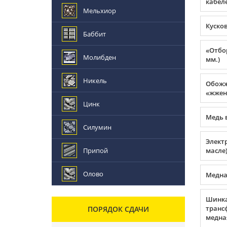
кабеле
Мельхиор
Куско
Баббит
«Отбор
Молибден
мм.)
Никель
Обожж
«жжен
Цинк
Медь 
Силумин
Элект
Припой
масле
Олово
Медна
Шинк
транс
ПОРЯДОК СДАЧИ
медна