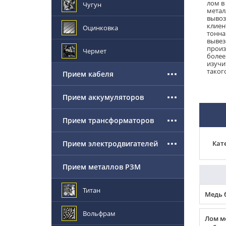
лом в
Чугун
метал
вывоз
клиен
Оцинковка
тонна
вывез
произ
Чермет
более
изучи
таког
Прием кабеля
Прием аккумуляторов
Прием трансформаторов
Прием электродвигателей
Кат
Прием металлов РЗМ
Титан
Медь 
Вольфрам
Лом м