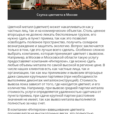
Скупка цветмета в Москве
Цветной металл (цветмет) может накапливаться как у
частных лиц, так и на коммерческих объектах. Столь ценное
вторсырье не должно лежать бесполезным грузом, его
нужно сдать в пункт приема, так как это позволит
освободить полезное пространство, получить солидное
вознаграждение и защитить экологию. Вопрос заключается
только в том, где это лучше всего сделать. Особенно сложно
выбрать компанию, которая принимает цветмет с вывозом.
Например, в Москве и Московской области такую услугу
предоставляет компания «Интерлом», где можно сдать
любые объемы металла по самой высокой в регионе цене. В
числе наших клиентов есть как частные лица, так и
организации, так как мы принимаем и вывозим вторсырье
даже самыми крупными партиями (при необходимости
выполняем демонтаж металлоконструкций). Стоимость
вывоза лома зависит от того, где находится цветмет, и его
количества. Например, при вывозе средней партии металла
стоимость услуги определяется удаленностью сдатчика от
пункта приема, при сдаче крупной партии расстояние
значения не имеет, так как вывоз металла выполняется
полностью за наш счет.
В компании «Интерлом» взвешивание цветмета
производится на высокоточных весах, это полностью