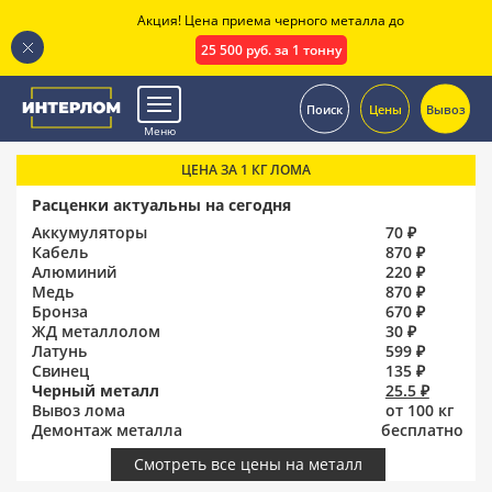
Акция! Цена приема черного металла до
25 500 руб. за 1 тонну
.
Поиск
Цены
Вывоз
Меню
ЦЕНА ЗА 1 КГ ЛОМА
Расценки актуальны на сегодня
Аккумуляторы
70 ₽
Кабель
870 ₽
Алюминий
220 ₽
Медь
870 ₽
Бронза
670 ₽
ЖД металлолом
30 ₽
Латунь
599 ₽
Свинец
135 ₽
Черный металл
25.5 ₽
Вывоз лома
от 100 кг
Демонтаж металла
бесплатно
Смотреть все цены на металл