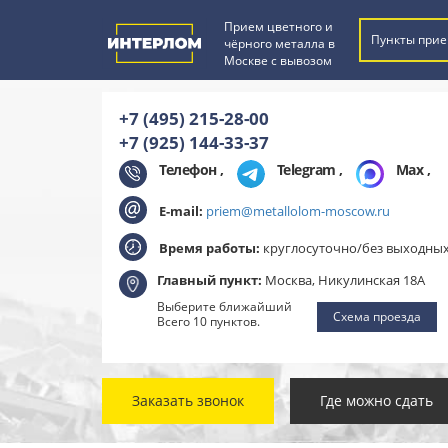
Прием цветного и
Пункты прие
чёрного металла в
Москве с вывозом
+7 (495) 215-28-00
+7 (925) 144-33-37
Телефон ,
Telegram
,
Max
,
E-mail:
priem@metallolom-moscow.ru
Время работы:
круглосуточно/без выходны
Главный пункт:
Москва, Никулинская 18А
Выберите ближайший
Схема проезда
Всего 10 пунктов.
Заказать звонок
Где можно сдать