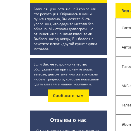
Главная ценность нашей компании -
Вид 
это репутация. Обращась в наши
пункты приема, Вы можете быть
уверенны, что сдадите металл без
Слит
обмана. Мы строим долгосрочные
отношения с нашими клиентами.
Выбрав нас однажды, Вы более не
захотите искать другой пункт скупки
Авто
металла.
Если Вас не устроило качество
Тяго
обслуживания при приемке лома,
вывозе, демонтаже или же возникли
любые трудности, которые помешали
сдать металл в нашей компании.
АКБ 
Сообщите нам
Геле
Отзывы о нас
Эбон
О нас пишут на крупных интернет-