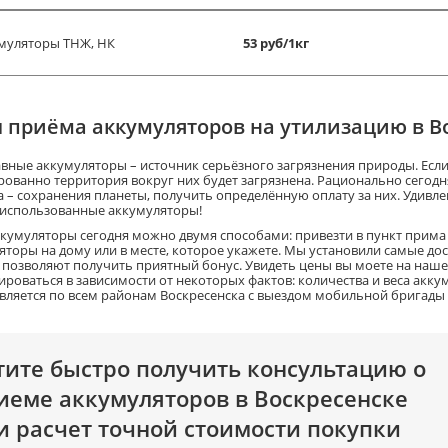
муляторы ТНЖ, НК
53 руб/1кг
 приёма аккумуляторов на утилизацию в В
ные аккумуляторы – источник серьёзного загрязнения природы. Если от
рованно территория вокруг них будет загрязнена. Рационально сегодн
а – сохранения планеты, получить определённую оплату за них. Удивл
 использованные аккумуляторы!
ккумуляторы сегодня можно двумя способами: привезти в пункт прима
яторы на дому или в месте, которое укажете. Мы установили самые до
 позволяют получить приятный бонус. Увидеть цены вы моете на нашем
ироваться в зависимости от некоторых фактов: количества и веса акку
вляется по всем районам Воскресенска с выездом мобильной бригады
тите быстро получить консультацию о
иеме аккумуляторов в Воскресенске
и расчет точной стоимости покупки