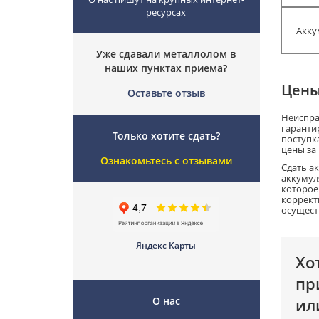
ресурсах
Акку
Уже сдавали металлолом в
наших пунктах приема?
Цены
Оставьте отзыв
Неисправ
гаранти
Только хотите сдать?
поступк
цены за
Ознакомьтесь с отзывами
Сдать а
аккумул
которое
коррект
осущест
Яндекс Карты
Хо
пр
О нас
ил