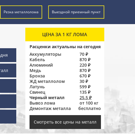
Резка металлолома
Выездной приемный пункт
ЦЕНА ЗА 1 КГ ЛОМА
Расценки актуальны на сегодня
Аккумуляторы
70 ₽
одня
Кабель
870 ₽
Алюминий
220 ₽
талл
Медь
870 ₽
Бронза
670 ₽
ЖД металлолом
30 ₽
Латунь
599 ₽
Свинец
135 ₽
Черный металл
25.5 ₽
Вывоз лома
от 100 кг
Демонтаж металла
бесплатно
ы
Смотреть все цены на металл