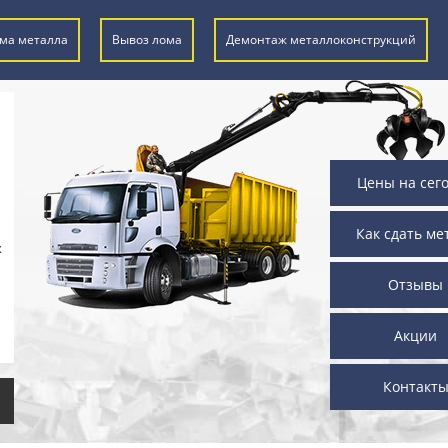
ма металла
Вывоз лома
Демонтаж металлоконструкций
Цены на сег
Как сдать ме
х
Отзывы
Акции
Контакт