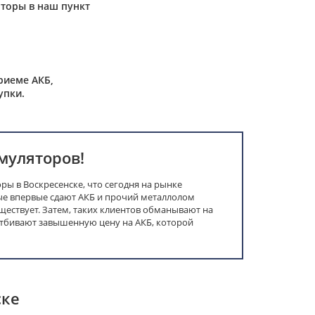
торы в наш пункт
риеме АКБ,
упки.
муляторов!
ы в Воскресенске, что сегодня на рынке
е впервые сдают АКБ и прочий металлолом
уществует. Затем, таких клиентов обманывают на
отбивают завышенную цену на АКБ, которой
ске