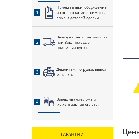
Прием заявки, обсуждение
1
и согласование стоимости
лома и деталей сделки.
Выезд нашего специалиста
2
или Ваш приезд в
приемный пункт.
Демонтаж, погрузка, вывоз
3
металла.
Взвешивание лома и
4
моментальная оплата.
Цены
ГАРАНТИИ