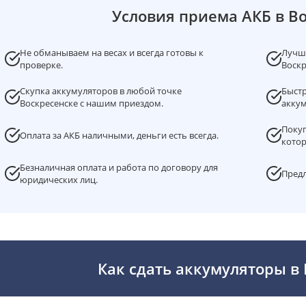
Условия приема АКБ в В
Не обманываем на весах и всегда готовы к
Лучша
проверке.
Воскр
Скупка аккумуляторов в любой точке
Быстр
Воскресенске с нашим приездом.
аккум
Покуп
Оплата за АКБ наличными, деньги есть всегда.
котор
Безналичная оплата и работа по договору для
Предл
юридических лиц.
Как сдать аккумуляторы в