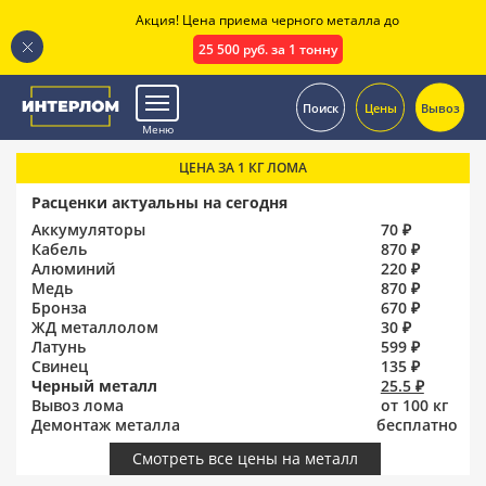
Акция! Цена приема черного металла до
25 500 руб. за 1 тонну
.
Поиск
Цены
Вывоз
Меню
ЦЕНА ЗА 1 КГ ЛОМА
Расценки актуальны на сегодня
Аккумуляторы
70 ₽
Кабель
870 ₽
Алюминий
220 ₽
Медь
870 ₽
Бронза
670 ₽
ЖД металлолом
30 ₽
Латунь
599 ₽
Свинец
135 ₽
Черный металл
25.5 ₽
Вывоз лома
от 100 кг
Демонтаж металла
бесплатно
Смотреть все цены на металл