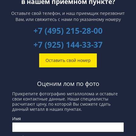
в нашем приемном пункте?
странах наблюдается тенденция
улучшение экономической
понижения экспорта
обстановки. И если Китай сделает
ломозаготовок.
это первым, то неравенство в
Оставьте свой телефон, и наш приемщик перезвонит
запасах металлов между Западом
Вам,
или свяжитесь с нами по указанному номеру
и Восток продлится еще не один
год.
+7 (495) 215-28-00
+7 (925) 144-33-37
Оставить свой номер
Оценим лом по фото
Прикрепите фотографию металлолома и оставьте
свои контактные данные. Наши специалисты
расчитают цену, по которой Вы сможете сдать
данный металл в наших пунктах.
Имя