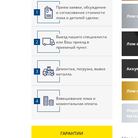
Прием заявки, обсуждение
1
и согласование стоимости
Лом 
лома и деталей сделки.
Выезд нашего специалиста
2
или Ваш приезд в
Лом 
приемный пункт.
Акку
Демонтаж, погрузка, вывоз
3
металла.
Лом 
Взвешивание лома и
4
моментальная оплата.
Нерж
мета
ГАРАНТИИ