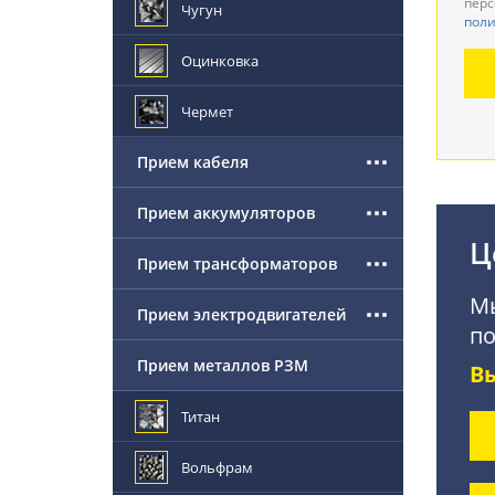
перс
Чугун
поли
Де
Оцинковка
По
Чермет
Прием кабеля
Прием аккумуляторов
Ц
Прием трансформаторов
Мы
Прием электродвигателей
по
Прием металлов РЗМ
В
Титан
Вольфрам