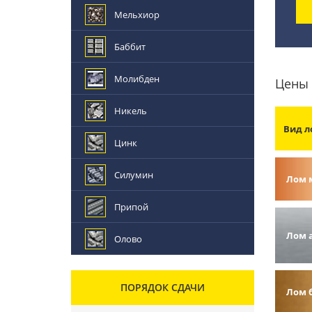
Мельхиор
Баббит
Молибден
Цены 
Никель
Вид л
Цинк
Силумин
Лом 
Припой
Лом 
Олово
ПОРЯДОК СДАЧИ
Лом 