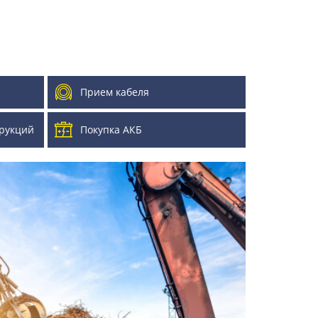
Прием кабеля
рукций
Покупка АКБ