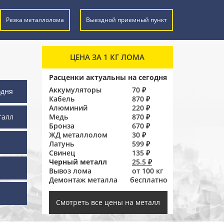
Резка металлолома
Выездной приемный пункт
ЦЕНА ЗА 1 КГ ЛОМА
Расценки актуальны на сегодня
Аккумуляторы
70 ₽
одня
Кабель
870 ₽
Алюминий
220 ₽
талл
Медь
870 ₽
Бронза
670 ₽
ЖД металлолом
30 ₽
Латунь
599 ₽
Свинец
135 ₽
Черный металл
25.5 ₽
Вывоз лома
от 100 кг
Демонтаж металла
бесплатно
ы
Смотреть все цены на металл