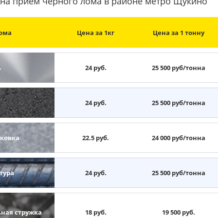
на прием черного лома в районе метро Щукино
ома
Цена за 1кг
Цена за 1 тонну
ь
24 руб.
25 500 руб/тонна
н
24 руб.
25 500 руб/тонна
ковка
22.5 руб.
24 000 руб/тонна
тура
24 руб.
25 500 руб/тонна
ьная стружка
18 руб.
19 500 руб.