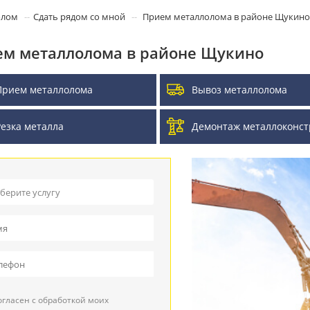
олом
Сдать рядом со мной
Прием металлолома в районе Щукино
м металлолома в районе Щукино
Прием металлолома
Вывоз металлолома
Резка металла
Демонтаж металлоконст
берите услугу
ием металлолома
воз металлолома
ием кабеля
гласен с обработкой моих
зка металла