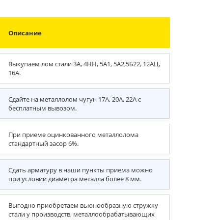
Описание
Выкупаем лом стали 3А, 4НН, 5А1, 5А2,5Б22, 12АЦ,
16А.
Сдайте на металлолом чугун 17А, 20А, 22А с
бесплатным вывозом.
При приеме оцинкованного металлолома
стандартный засор 6%.
Сдать арматуру в наши пункты приема можно
при условии диаметра металла более 8 мм.
Выгодно приобретаем вьюнообразную стружку
стали у производств, металлообрабатывающих