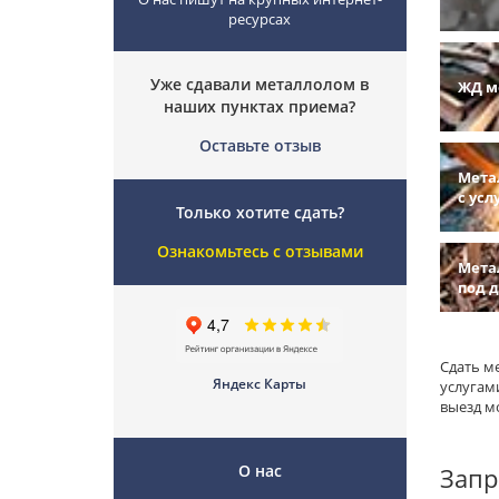
ресурсах
Уже сдавали металлолом в
ЖД м
наших пунктах приема?
Оставьте отзыв
Мета
с усл
Только хотите сдать?
Ознакомьтесь с отзывами
Мета
под 
Сдать м
Яндекс Карты
услугам
выезд м
О нас
Запр