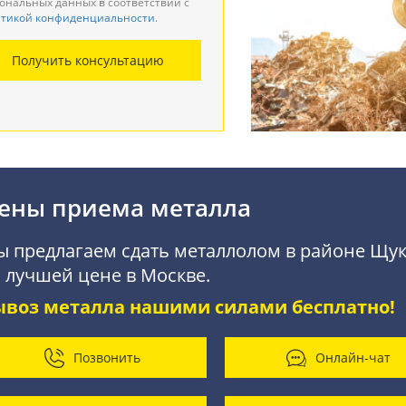
ональных данных в соответствии с
тикой конфиденциальности
.
монтаж металлоконструкций
Получить консультацию
купка АКБ
ены приема металла
 предлагаем сдать металлолом в районе Щу
 лучшей цене в Москве.
ывоз металла нашими силами бесплатно!
Позвонить
Онлайн-чат