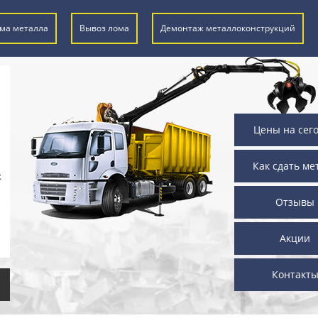
ма металла
Вывоз лома
Демонтаж металлоконструкций
Цены на сег
Как сдать ме
х
Отзывы
Акции
Контакт