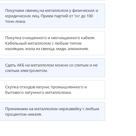
Покупаем свинец на металлолом у физических и
юридических лиц. Прием партий от 1кг до 100
тонн лома.
Покупка очищенного и неочищенного кабеля.
Кабельный металлолом с любым типом
изоляции, жила из свинца, меди, алюминия.
Сдать АКБ на металлолом можно со слитым и не
слитым электролитом.
Скупка отходов латуни, промышленного и
бытового латунного металлолома.
Принимаем на металлолом нержавейку с любым
процентом никеля.