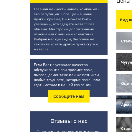
Цены 
Главная ценность нашей компании -
это репутация. Обращась в наши
пункты приема, Вы можете быть
Вид л
уверенны, что сдадите металл без
обмана. Мы строим долгосрочные
отношения с нашими клиентами.
Выбрав нас однажды, Вы более не
Стал
захотите искать другой пункт скупки
металла.
Чугу
Если Вас не устроило качество
обслуживания при приемке лома,
вывозе, демонтаже или же возникли
любые трудности, которые помешали
Оцин
сдать металл в нашей компании.
Сообщите нам
Арма
Отзывы о нас
Стал
О нас пишут на крупных интернет-