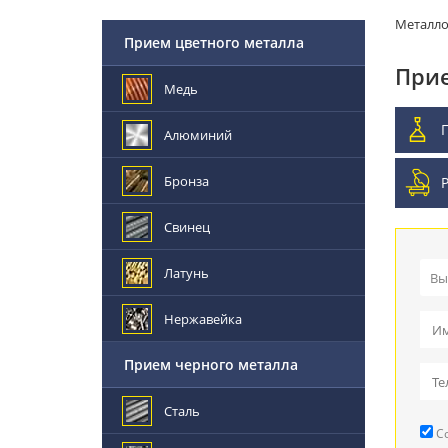
Металл
Прием цветного металла
Прие
Медь
Алюминий
Бронза
Свинец
Латунь
Вы
Пр
Нержавейка
Вы
Прием черного металла
Пр
Сталь
Со
Ре