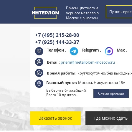
Прием цветного и
Пункты прие
чёрного металла в
Москве с вывозом
+7 (495) 215-28-00
+7 (925) 144-33-37
Телефон ,
Telegram
,
Max
,
E-mail:
priem@metallolom-moscow.ru
Время работы:
круглосуточно/без выходны
Главный пункт:
Москва, Никулинская 18А
Выберите ближайший
Схема проезда
Всего 10 пунктов.
Заказать звонок
Где можно сдать