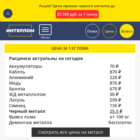
Акция! Цена приема черного металла до
25 500 руб. за 1 тонну
.
Поиск
Цены
Вывоз
Меню
ЦЕНА ЗА 1 КГ ЛОМА
Расценки актуальны на сегодня
Аккумуляторы
70 ₽
Кабель
870 ₽
Алюминий
220 ₽
Медь
870 ₽
Бронза
670 ₽
ЖД металлолом
30 ₽
Латунь
599 ₽
Свинец
135 ₽
Черный металл
25.5 ₽
Вывоз лома
от 100 кг
Демонтаж металла
бесплатно
Смотреть все цены на металл