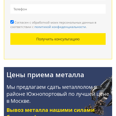
Вывоз металлолома
Прием кабеля
Согласен с обработкой моих персональных данных в
Резка металла
соответствии с
политикой конфиденциальности
.
Демонтаж металлоконструкций
Получить консультацию
Покупка АКБ
Цены приема металла
Мы предлагаем сдать металлолом в
районе Южнопортовый по лучшей цене
в Москве.
Вывоз металла нашими силами