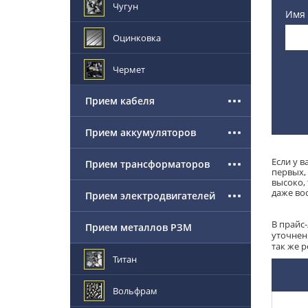
Чугун
Имя
Оцинковка
Чермет
Прием кабеля
Прием аккумуляторов
Если у 
Прием трансформаторов
первых,
высоко,
даже во
Прием электродвигателей
В прайс
Прием металлов РЗМ
уточнен
так же 
Титан
Вольфрам