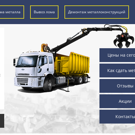
ма металла
Вывоз лома
Демонтаж металлоконструкций
Цены на сег
Как сдать ме
х
Отзывы
Акции
Контакт