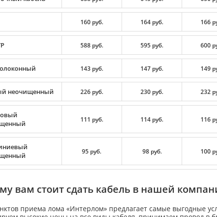
160 руб.
164 руб.
166 р
TP
588 руб.
595 руб.
600 р
олоконный
143 руб.
147 руб.
149 р
й неочищенный
226 руб.
230 руб.
232 р
цовый
111 руб.
114 руб.
116 р
ищенный
иниевый
95 руб.
98 руб.
100 р
ищенный
му вам стоит сдать кабель в нашей компан
унктов приема лома «Интерлом» предлагает самые выгодные усл
руем высокие цены на все виды кабеля, принимаем провод в б