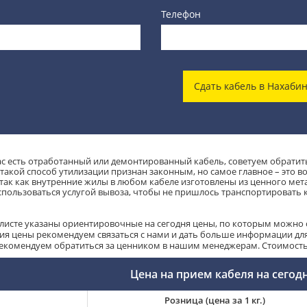
Телефон
Сдать кабель в Нахаби
вас есть отработанный или демонтированный кабель, советуем обратить
 такой способ утилизации признан законным, но самое главное – это 
 так как внутренние жилы в любом кабеле изготовлены из ценного мет
спользоваться услугой вывоза, чтобы не пришлось транспортировать 
-листе указаны ориентировочные на сегодня цены, по которым можно с
ия цены рекомендуем связаться с нами и дать больше информации для 
рекомендуем обратиться за ценником в нашим менеджерам. Стоимость т
Цена на прием кабеля на сегод
Розница (цена за 1 кг.)