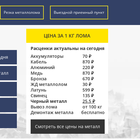
Резка металлолома
Выездной приемный пункт
ЦЕНА ЗА 1 КГ ЛОМА
Расценки актуальны на сегодня
Аккумуляторы
70 ₽
одня
Кабель
870 ₽
Алюминий
220 ₽
талл
Медь
870 ₽
Бронза
670 ₽
ЖД металлолом
30 ₽
Латунь
599 ₽
Свинец
135 ₽
Черный металл
25.5 ₽
Вывоз лома
от 100 кг
Демонтаж металла
бесплатно
ы
Смотреть все цены на металл