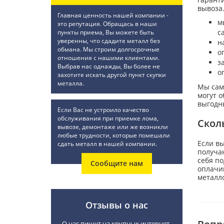
вывоза.
Главная ценность нашей компании -
м
это репутация. Обращась в наши
с
пункты приема, Вы можете быть
уверенны, что сдадите металл без
н
обмана. Мы строим долгосрочные
о
отношения с нашими клиентами.
з
Выбрав нас однажды, Вы более не
о
захотите искать другой пункт скупки
металла.
Мы сам
могут 
выгодн
Если Вас не устроило качество
обслуживания при приемке лома,
Скол
вывозе, демонтаже или же возникли
любые трудности, которые помешали
Если вы
сдать металл в нашей компании.
получаю
себя по
Сообщите нам
оплачив
металло
Отзывы о нас
О нас пишут на крупных интернет-