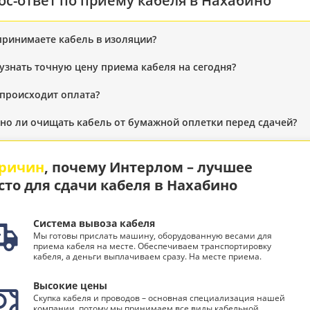
ос-ответ по приему кабеля в Нахабино
принимаете кабель в изоляции?
 узнать точную цену приема кабеля на сегодня?
 происходит оплата?
но ли очищать кабель от бумажной оплетки перед сдачей?
причин
, почему Интерлом – лучшее
сто для сдачи кабеля в Нахабино
Система вывоза кабеля
Мы готовы прислать машину, оборудованную весами для
приема кабеля на месте. Обеспечиваем транспортировку
кабеля, а деньги выплачиваем сразу. На месте приема.
Высокие цены
Скупка кабеля и проводов – основная специализация нашей
компании, потому мы принимаем все виды кабельной