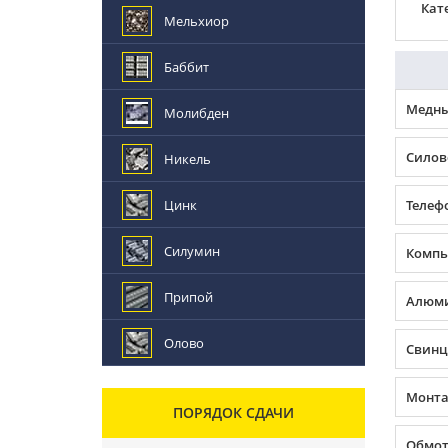
Кат
Мельхиор
Баббит
Медны
Молибден
Силов
Никель
Цинк
Телеф
Силумин
Компь
Припой
Алюми
Олово
Свинц
Монта
ПОРЯДОК СДАЧИ
Обмот