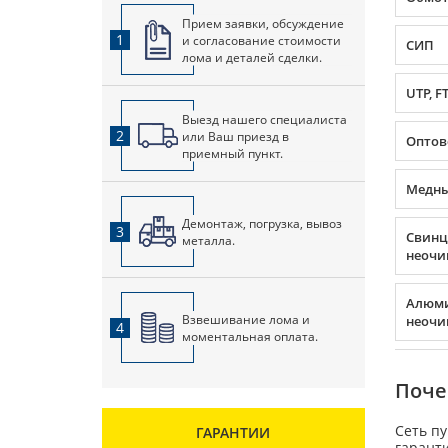
Прием заявки, обсуждение
1
и согласование стоимости
СИП
лома и деталей сделки.
UTP, F
Выезд нашего специалиста
2
или Ваш приезд в
Оптов
приемный пункт.
Медны
Демонтаж, погрузка, вывоз
3
Свин
металла.
неоч
Алюм
Взвешивание лома и
неоч
4
моментальная оплата.
Поче
Сеть п
ГАРАНТИИ
гаранти