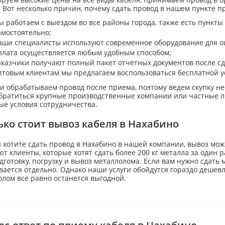
 Вот несколько причин, почему сдать провод в нашем пункте п
ы работаем с выездом во все районы города, также есть пункты
амостоятельно;
аши специалисты используют современное оборудование для о
плата осуществляется любым удобным способом;
аказчики получают полный пакет отчетных документов после сд
птовым клиентам мы предлагаем воспользоваться бесплатной у
и обрабатываем провод после приема, поэтому ведем скупку н
обратиться крупные производственные компании или частные л
ые условия сотрудничества.
ько стоит вывоз кабеля в Нахабино
 хотите сдать провод в Нахабино в нашей компании, вывоз мо
т клиенты, которые хотят сдать более 200 кг металла за один 
дготовку, погрузку и вывоз металлолома. Если вам нужно сдат
ается отдельно. Однако наши услуги обойдутся гораздо дешевл
лом все равно останется выгодной.