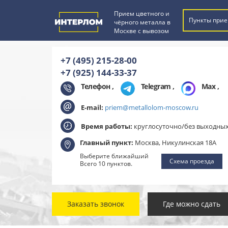
Прием цветного и
Пункты прие
чёрного металла в
Москве с вывозом
+7 (495) 215-28-00
+7 (925) 144-33-37
Телефон ,
Telegram
,
Max
,
E-mail:
priem@metallolom-moscow.ru
Время работы:
круглосуточно/без выходны
Главный пункт:
Москва, Никулинская 18А
Выберите ближайший
Схема проезда
Всего 10 пунктов.
Заказать звонок
Где можно сдать