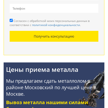
Вывоз металлолома
Прием кабеля
Согласен с обработкой моих персональных данных в
Резка металла
соответствии с
политикой конфиденциальности
.
Демонтаж металлоконструкций
Получить консультацию
Покупка АКБ
Цены приема металла
Мы предлагаем сдать металлолом в
районе Московский по лучшей цене в
Москве.
Вывоз металла нашими силами