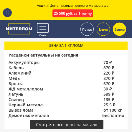
Акция! Цена приема черного металла до
25 500 руб. за 1 тонну
.
Поиск
Цены
Вывоз
Меню
ЦЕНА ЗА 1 КГ ЛОМА
Расценки актуальны на сегодня
Аккумуляторы
70 ₽
Кабель
870 ₽
Алюминий
220 ₽
Медь
870 ₽
Бронза
670 ₽
ЖД металлолом
30 ₽
Латунь
599 ₽
Свинец
135 ₽
Черный металл
25.5 ₽
Вывоз лома
от 100 кг
Демонтаж металла
бесплатно
Смотреть все цены на металл