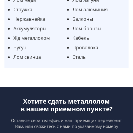
Стружка
Лом алюминия
Нержавнейка
Баллоны
Аккумуляторы
Лом бронзы
Жд металлолом
Кабель
Чугун
Проволока
Лом свинца
Сталь
Хотите сдать металлолом
в нашем приемном пункте?
Оставьте свой телефон, и наш приемщик перезвонит
Вам,
или свяжитесь с нами по указанному номеру