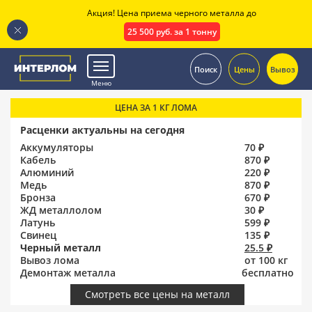
Акция! Цена приема черного металла до
25 500 руб. за 1 тонну
.
Поиск
Цены
Вывоз
Меню
ЦЕНА ЗА 1 КГ ЛОМА
Расценки актуальны на сегодня
Аккумуляторы
70 ₽
Кабель
870 ₽
Алюминий
220 ₽
Медь
870 ₽
Бронза
670 ₽
ЖД металлолом
30 ₽
Латунь
599 ₽
Свинец
135 ₽
Черный металл
25.5 ₽
Вывоз лома
от 100 кг
Демонтаж металла
бесплатно
Смотреть все цены на металл