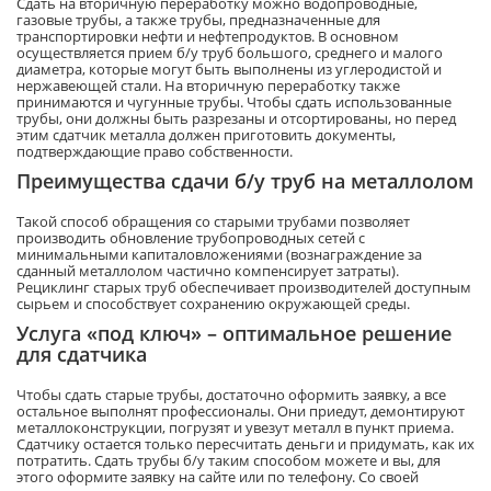
Сдать на вторичную переработку можно водопроводные,
газовые трубы, а также трубы, предназначенные для
транспортировки нефти и нефтепродуктов. В основном
осуществляется прием б/у труб большого, среднего и малого
диаметра, которые могут быть выполнены из углеродистой и
нержавеющей стали. На вторичную переработку также
принимаются и чугунные трубы. Чтобы сдать использованные
трубы, они должны быть разрезаны и отсортированы, но перед
этим сдатчик металла должен приготовить документы,
подтверждающие право собственности.
Преимущества сдачи б/у труб на металлолом
Такой способ обращения со старыми трубами позволяет
производить обновление трубопроводных сетей с
минимальными капиталовложениями (вознаграждение за
сданный металлолом частично компенсирует затраты).
Рециклинг старых труб обеспечивает производителей доступным
сырьем и способствует сохранению окружающей среды.
Услуга «под ключ» – оптимальное решение
для сдатчика
Чтобы сдать старые трубы, достаточно оформить заявку, а все
остальное выполнят профессионалы. Они приедут, демонтируют
металлоконструкции, погрузят и увезут металл в пункт приема.
Сдатчику остается только пересчитать деньги и придумать, как их
потратить. Сдать трубы б/у таким способом можете и вы, для
этого оформите заявку на сайте или по телефону. Со своей