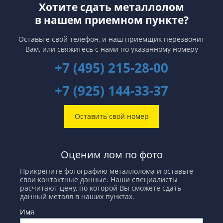
Хотите сдать металлолом
это никак не повлияет, так как за
тех стран, в которых плавильные
последние годы во многих
заводы быстрее отреагируют на
в нашем приемном пункте?
странах наблюдается тенденция
улучшение экономической
понижения экспорта
обстановки. И если Китай сделает
ломозаготовок.
это первым, то неравенство в
Оставьте свой телефон, и наш приемщик перезвонит
запасах металлов между Западом
Вам,
или свяжитесь с нами по указанному номеру
и Восток продлится еще не один
год.
+7 (495) 215-28-00
+7 (925) 144-33-37
Оставить свой номер
Оценим лом по фото
Прикрепите фотографию металлолома и оставьте
свои контактные данные. Наши специалисты
расчитают цену, по которой Вы сможете сдать
данный металл в наших пунктах.
Имя