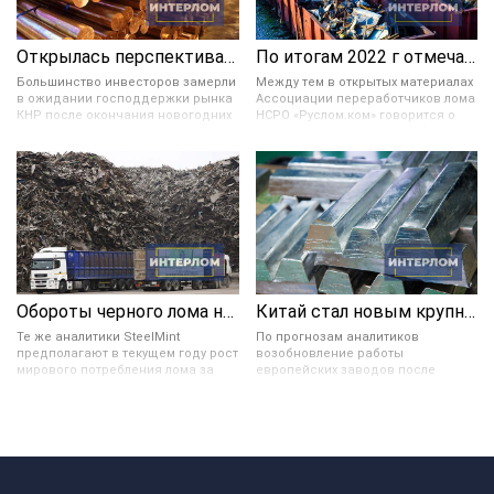
Открылась перспектива укрепления цветных металлов в цене
По итогам 2022 г отмечается значительное снижение ломозаготовки в России
Большинство инвесторов замерли
Между тем в открытых материалах
в ожидании господдержки рынка
Ассоциации переработчиков лома
КНР после окончания новогодних
НСРО «Руслом.ком» говорится о
праздников и завершения
возможном увеличении в 4 раза
мартовских плановых заседаний
экспорта ломозаготовки в 2030
руководства Поднебесной. Они
году. Согласно прогнозируемому
также предрекают увеличение
сценарию с 2023 по 2030 год в РФ
стоимости цвет. металлов в
можно будет наблюдать
случае, если укрепление доллара,
тенденцию увеличения экспорта
а также логистические и
лома. И в 2030 году он может
производственные трудности в
составить 4,3 млн тонн.
США этому не помешают.
Обороты черного лома на мировом рынке упали на 6 %
Китай стал новым крупным нетто-экспортером цинка и свинца
Те же аналитики SteelMint
По прогнозам аналитиков
предполагают в текущем году рост
возобновление работы
мирового потребления лома за
европейских заводов после
счет расширения его
зимнего простоя, а также выхода
использования промышленными
других заводов с технического
предприятиями с целью
обслуживания, приведут к
декарбонизации (меры по
восполнению запасов свинца в
сокращению выбросов
2023 году и профициту цинка в 2024
парниковых газов). При этом на
году. Сроки и распределение
мировые обороты металлолома
этого избытка будут зависеть от