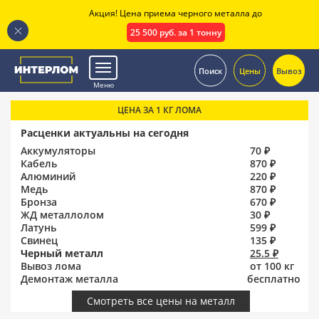
Акция! Цена приема черного металла до
25 500 руб. за 1 тонну
.
Поиск
Цены
Вывоз
Меню
ЦЕНА ЗА 1 КГ ЛОМА
Расценки актуальны на сегодня
Аккумуляторы
70 ₽
Кабель
870 ₽
Алюминий
220 ₽
Медь
870 ₽
Бронза
670 ₽
ЖД металлолом
30 ₽
Латунь
599 ₽
Свинец
135 ₽
Черный металл
25.5 ₽
Вывоз лома
от 100 кг
Демонтаж металла
бесплатно
Смотреть все цены на металл