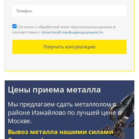
Вывоз металлолома
Прием кабеля
Согласен с обработкой моих персональных данных в
Резка металла
соответствии с
политикой конфиденциальности
.
Демонтаж металлоконструкций
Получить консультацию
Покупка АКБ
Цены приема металла
Мы предлагаем сдать металлолом в
районе Измайлово по лучшей цене в
Москве.
Вывоз металла нашими силами