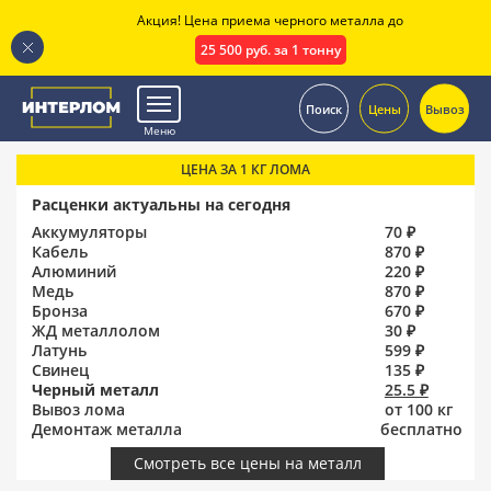
Акция! Цена приема черного металла до
25 500 руб. за 1 тонну
.
Поиск
Цены
Вывоз
Меню
ЦЕНА ЗА 1 КГ ЛОМА
Расценки актуальны на сегодня
Аккумуляторы
70 ₽
Кабель
870 ₽
Алюминий
220 ₽
Медь
870 ₽
Бронза
670 ₽
ЖД металлолом
30 ₽
Латунь
599 ₽
Свинец
135 ₽
Черный металл
25.5 ₽
Вывоз лома
от 100 кг
Демонтаж металла
бесплатно
Смотреть все цены на металл