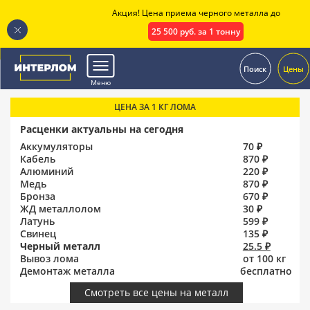
Акция! Цена приема черного металла до
25 500 руб. за 1 тонну
.
Поиск
Цены
Меню
ЦЕНА ЗА 1 КГ ЛОМА
Расценки актуальны на сегодня
Аккумуляторы
70 ₽
Кабель
870 ₽
Алюминий
220 ₽
Медь
870 ₽
Бронза
670 ₽
ЖД металлолом
30 ₽
Латунь
599 ₽
Свинец
135 ₽
Черный металл
25.5 ₽
Вывоз лома
от 100 кг
Демонтаж металла
бесплатно
Смотреть все цены на металл