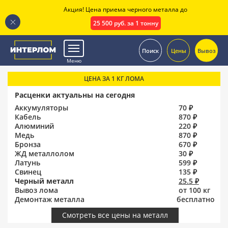
Акция! Цена приема черного металла до
25 500 руб. за 1 тонну
.
Поиск
Цены
Вывоз
Меню
ЦЕНА ЗА 1 КГ ЛОМА
Расценки актуальны на сегодня
Аккумуляторы
70 ₽
Кабель
870 ₽
Алюминий
220 ₽
Медь
870 ₽
Бронза
670 ₽
ЖД металлолом
30 ₽
Латунь
599 ₽
Свинец
135 ₽
Черный металл
25.5 ₽
Вывоз лома
от 100 кг
Демонтаж металла
бесплатно
Смотреть все цены на металл