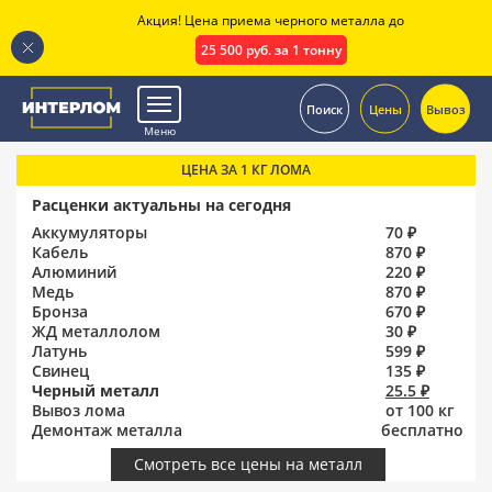
Акция! Цена приема черного металла до
25 500 руб. за 1 тонну
.
Поиск
Цены
Вывоз
Меню
ЦЕНА ЗА 1 КГ ЛОМА
Расценки актуальны на сегодня
Аккумуляторы
70 ₽
Кабель
870 ₽
Алюминий
220 ₽
Медь
870 ₽
Бронза
670 ₽
ЖД металлолом
30 ₽
Латунь
599 ₽
Свинец
135 ₽
Черный металл
25.5 ₽
Вывоз лома
от 100 кг
Демонтаж металла
бесплатно
Смотреть все цены на металл