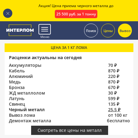
Акция! Цена приема черного металла до
25 500 руб. за 1 тонну
.
Поиск
Цены
Вывоз
Меню
ЦЕНА ЗА 1 КГ ЛОМА
Расценки актуальны на сегодня
Аккумуляторы
70 ₽
Кабель
870 ₽
Алюминий
220 ₽
Медь
870 ₽
Бронза
670 ₽
ЖД металлолом
30 ₽
Латунь
599 ₽
Свинец
135 ₽
Черный металл
25.5 ₽
Вывоз лома
от 100 кг
Демонтаж металла
бесплатно
Смотреть все цены на металл