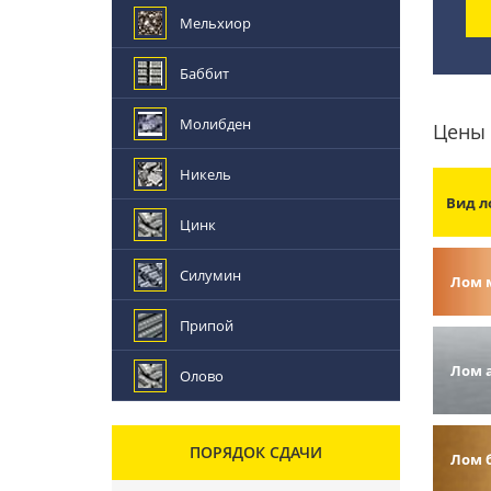
Мельхиор
Баббит
Молибден
Цены 
Никель
Вид л
Цинк
Силумин
Лом 
Припой
Лом 
Олово
ПОРЯДОК СДАЧИ
Лом 