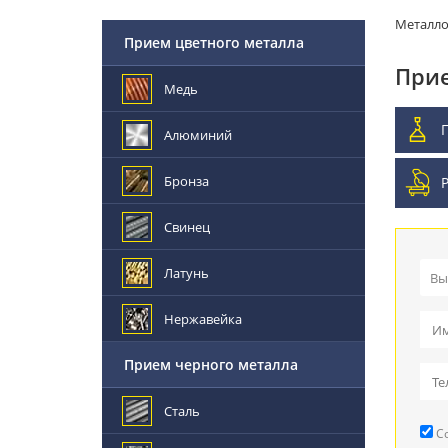
Металл
Прием цветного металла
Прие
Медь
Алюминий
Бронза
Свинец
Латунь
Вы
Пр
Нержавейка
Вы
Прием черного металла
Пр
Сталь
Со
Ре