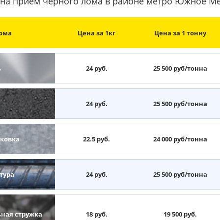
на прием черного лома в районе метро Южное М
ома
Цена за 1кг
Цена за 1 тонну
ь
24 руб.
25 500 руб/тонна
н
24 руб.
25 500 руб/тонна
ковка
22.5 руб.
24 000 руб/тонна
тура
24 руб.
25 500 руб/тонна
ьная стружка
18 руб.
19 500 руб.