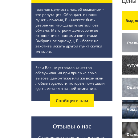
Цены 
Главная ценность нашей компании -
это репутация. Обращась в наши
пункты приема, Вы можете быть
Вид л
уверенны, что сдадите металл без
обмана. Мы строим долгосрочные
отношения с нашими клиентами.
Выбрав нас однажды, Вы более не
Стал
захотите искать другой пункт скупки
металла.
Чугу
Если Вас не устроило качество
обслуживания при приемке лома,
вывозе, демонтаже или же возникли
любые трудности, которые помешали
Оцин
сдать металл в нашей компании.
Сообщите нам
Арма
Отзывы о нас
Стал
О нас пишут на крупных интернет-