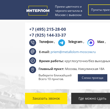
Прием цветного и
Пункты прие
чёрного металла в
Москве с вывозом
+7 (495) 215-28-00
+7 (925) 144-33-37
Телефон ,
Telegram
,
Max
,
E-mail:
priem@metallolom-moscow.ru
Время работы:
круглосуточно/без выходны
Главный пункт:
Москва, Никулинская 18А
Выберите ближайший
Схема проезда
Всего 10 пунктов.
Заказать звонок
Где можно сдать