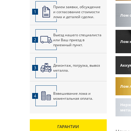
Прием заявки, обсуждение
1
и согласование стоимости
Лом 
лома и деталей сделки.
Выезд нашего специалиста
2
или Ваш приезд в
Лом 
приемный пункт.
Акку
Демонтаж, погрузка, вывоз
3
металла.
Лом 
Взвешивание лома и
4
моментальная оплата.
Нерж
мета
ГАРАНТИИ