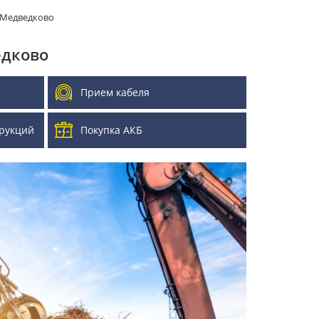
 Медведково
едково
Прием кабеля
рукций
Покупка АКБ