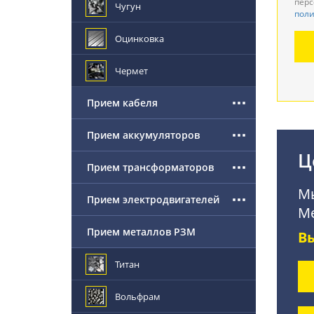
перс
Чугун
поли
Де
Оцинковка
По
Чермет
Прием кабеля
Прием аккумуляторов
Ц
Прием трансформаторов
Мы
Прием электродвигателей
Ме
Прием металлов РЗМ
В
Титан
Вольфрам