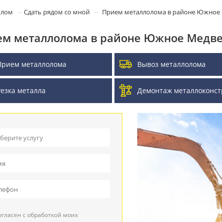
олом
Сдать рядом со мной
Прием металлолома в районе Южное
м металлолома в районе Южное Медв
Прием металлолома
Вывоз металлолома
Резка металла
Демонтаж металлоконст
берите услугу
ием металлолома
воз металлолома
ием кабеля
гласен с обработкой моих
зка металла