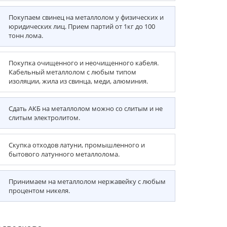
Покупаем свинец на металлолом у физических и
юридических лиц. Прием партий от 1кг до 100
тонн лома.
Покупка очищенного и неочищенного кабеля.
Кабельный металлолом с любым типом
изоляции, жила из свинца, меди, алюминия.
Сдать АКБ на металлолом можно со слитым и не
слитым электролитом.
Скупка отходов латуни, промышленного и
бытового латунного металлолома.
Принимаем на металлолом нержавейку с любым
процентом никеля.