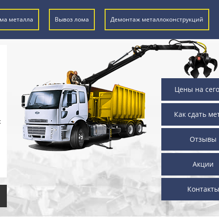
ма металла
Вывоз лома
Демонтаж металлоконструкций
Цены на сег
Как сдать ме
х
Отзывы
Акции
Контакт