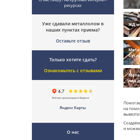
ресурсах
Уже сдавали металлолом в
ЖД м
наших пунктах приема?
Оставьте отзыв
Мета
с усл
Только хотите сдать?
Ознакомьтесь с отзывами
Мета
под 
Помогае
Яндекс Карты
на помо
вывезти
Создаём
и можем
О нас