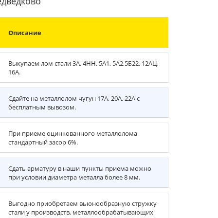
едведково
Описание
Выкупаем лом стали 3А, 4НН, 5А1, 5А2,5Б22, 12АЦ,
16А.
Сдайте на металлолом чугун 17А, 20А, 22А с
бесплатным вывозом.
При приеме оцинкованного металлолома
стандартный засор 6%.
Сдать арматуру в наши пункты приема можно
при условии диаметра металла более 8 мм.
Выгодно приобретаем вьюнообразную стружку
стали у производств, металлообрабатывающих