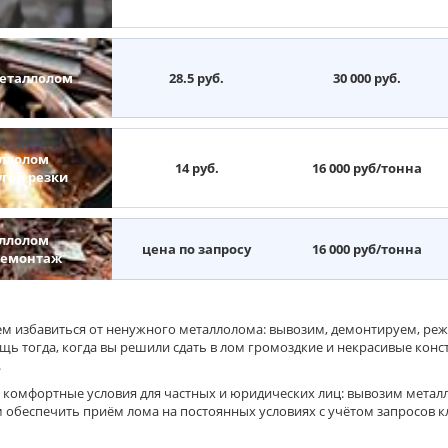
еталлолом
28.5 руб.
30 000 руб.
ллолом
14 руб.
16 000 руб/тонна
угой резки
ллолом
цена по запросу
16 000 руб/тонна
демонтаж
м избавиться от ненужного металлолома: вывозим, демонтируем, реж
щь тогда, когда вы решили сдать в лом громоздкие и некрасивые конст
.
 комфортные условия для частных и юридических лиц: вывозим метал
 обеспечить приём лома на постоянных условиях с учётом запросов к