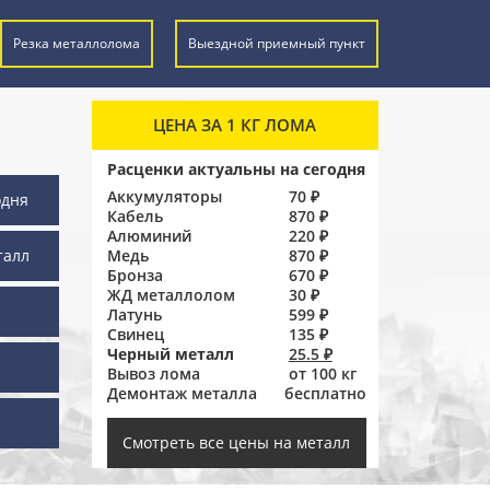
Резка металлолома
Выездной приемный пункт
ЦЕНА ЗА 1 КГ ЛОМА
Расценки актуальны на сегодня
Аккумуляторы
70 ₽
одня
Кабель
870 ₽
Алюминий
220 ₽
талл
Медь
870 ₽
Бронза
670 ₽
ЖД металлолом
30 ₽
Латунь
599 ₽
Свинец
135 ₽
Черный металл
25.5 ₽
Вывоз лома
от 100 кг
Демонтаж металла
бесплатно
ы
Смотреть все цены на металл