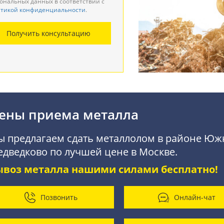
ональных данных в соответствии с
тикой конфиденциальности
.
монтаж металлоконструкций
Получить консультацию
купка АКБ
ены приема металла
 предлагаем сдать металлолом в районе Юж
дведково по лучшей цене в Москве.
ывоз металла нашими силами бесплатно!
Позвонить
Онлайн-чат