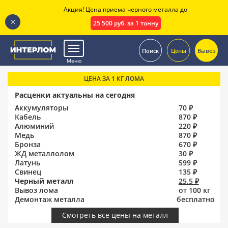
Акция! Цена приема черного металла до
25 500 руб. за 1 тонну
.
Поиск
Цены
Вывоз
Меню
ЦЕНА ЗА 1 КГ ЛОМА
Расценки актуальны на сегодня
Аккумуляторы
70 ₽
Кабель
870 ₽
Алюминий
220 ₽
Медь
870 ₽
Бронза
670 ₽
ЖД металлолом
30 ₽
Латунь
599 ₽
Свинец
135 ₽
Черный металл
25.5 ₽
Вывоз лома
от 100 кг
Демонтаж металла
бесплатно
Смотреть все цены на металл