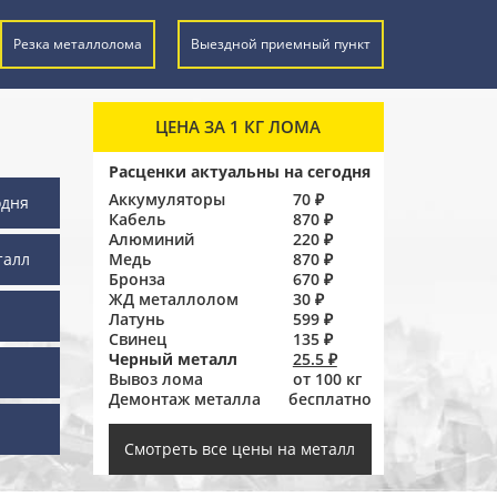
Резка металлолома
Выездной приемный пункт
ЦЕНА ЗА 1 КГ ЛОМА
Расценки актуальны на сегодня
Аккумуляторы
70 ₽
одня
Кабель
870 ₽
Алюминий
220 ₽
талл
Медь
870 ₽
Бронза
670 ₽
ЖД металлолом
30 ₽
Латунь
599 ₽
Свинец
135 ₽
Черный металл
25.5 ₽
Вывоз лома
от 100 кг
Демонтаж металла
бесплатно
ы
Смотреть все цены на металл