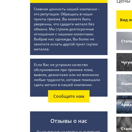
Цены 
Главная ценность нашей компании -
это репутация. Обращась в наши
пункты приема, Вы можете быть
Вид л
уверенны, что сдадите металл без
обмана. Мы строим долгосрочные
отношения с нашими клиентами.
Выбрав нас однажды, Вы более не
Стал
захотите искать другой пункт скупки
металла.
Чугу
Если Вас не устроило качество
обслуживания при приемке лома,
вывозе, демонтаже или же возникли
любые трудности, которые помешали
Оцин
сдать металл в нашей компании.
Сообщите нам
Арма
Отзывы о нас
Стал
О нас пишут на крупных интернет-