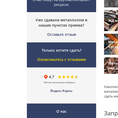
ресурсах
Уже сдавали металлолом в
ЖД м
наших пунктах приема?
Оставьте отзыв
Мета
с усл
Только хотите сдать?
Ознакомьтесь с отзывами
Мета
под 
Накопил
Яндекс Карты
металли
сдать м
О нас
Запр