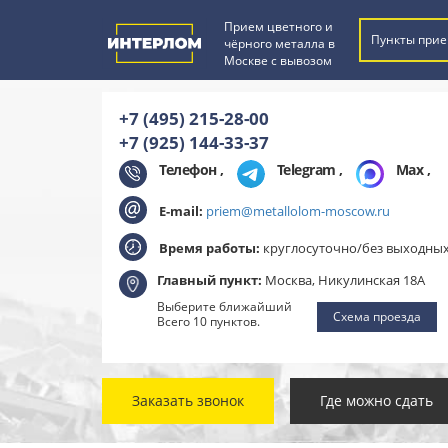
Прием цветного и
Пункты прие
чёрного металла в
Москве с вывозом
+7 (495) 215-28-00
+7 (925) 144-33-37
Телефон ,
Telegram
,
Max
,
E-mail:
priem@metallolom-moscow.ru
Время работы:
круглосуточно/без выходны
Главный пункт:
Москва, Никулинская 18А
Выберите ближайший
Схема проезда
Всего 10 пунктов.
Заказать звонок
Где можно сдать