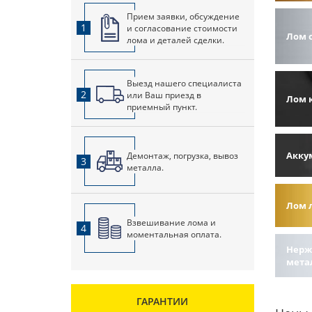
Прием заявки, обсуждение
1
и согласование стоимости
Лом 
лома и деталей сделки.
Выезд нашего специалиста
2
или Ваш приезд в
Лом 
приемный пункт.
Акку
Демонтаж, погрузка, вывоз
3
металла.
Лом 
Взвешивание лома и
4
моментальная оплата.
Нерж
мета
ГАРАНТИИ