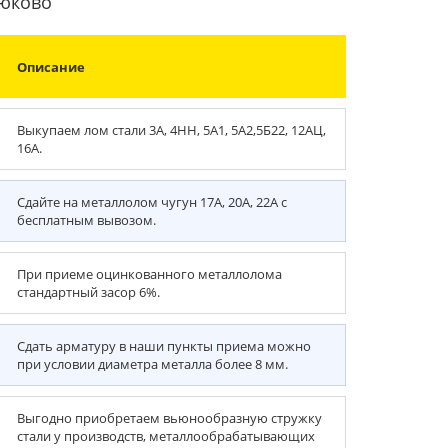
рюково
Описание
Выкупаем лом стали 3А, 4НН, 5А1, 5А2,5Б22, 12АЦ,
16А.
Сдайте на металлолом чугун 17А, 20А, 22А с
бесплатным вывозом.
При приеме оцинкованного металлолома
стандартный засор 6%.
Сдать арматуру в наши пункты приема можно
при условии диаметра металла более 8 мм.
Выгодно приобретаем вьюнообразную стружку
стали у производств, металлообрабатывающих