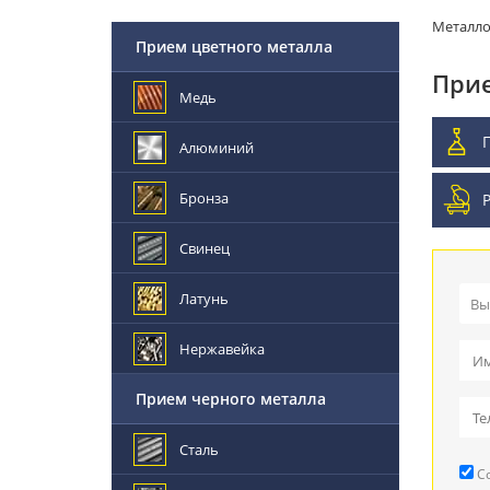
Металл
Прием цветного металла
Прие
Медь
Алюминий
Бронза
Свинец
Латунь
Вы
Пр
Нержавейка
Вы
Прием черного металла
Пр
Сталь
Со
Ре