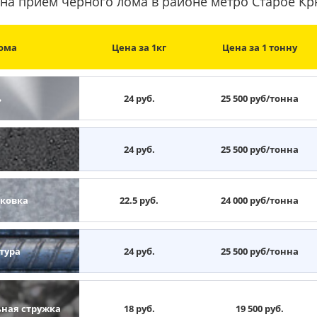
на прием черного лома в районе метро Старое К
ома
Цена за 1кг
Цена за 1 тонну
ь
24 руб.
25 500 руб/тонна
н
24 руб.
25 500 руб/тонна
ковка
22.5 руб.
24 000 руб/тонна
тура
24 руб.
25 500 руб/тонна
ьная стружка
18 руб.
19 500 руб.