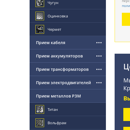
перс
Чугун
поли
Де
Оцинковка
По
Чермет
Прием кабеля
Прием аккумуляторов
Ц
Прием трансформаторов
Мы
Прием электродвигателей
Кр
Прием металлов РЗМ
В
Титан
Вольфрам