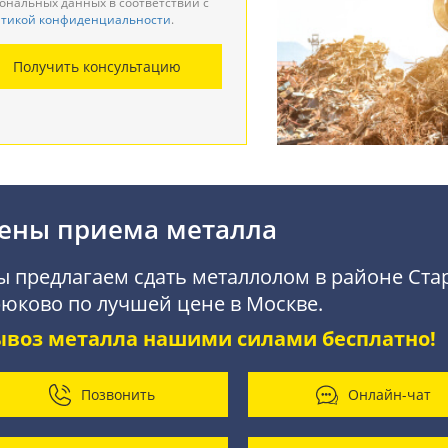
ональных данных в соответствии с
тикой конфиденциальности
.
монтаж металлоконструкций
Получить консультацию
купка АКБ
ены приема металла
 предлагаем сдать металлолом в районе Ста
юково по лучшей цене в Москве.
ывоз металла нашими силами бесплатно!
Позвонить
Онлайн-чат