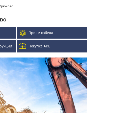
 Крюково
во
Прием кабеля
рукций
Покупка АКБ