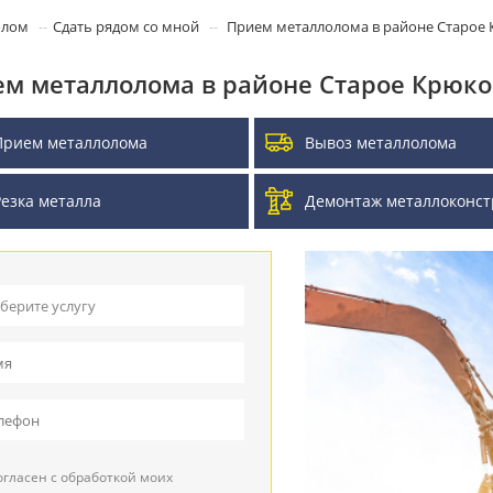
олом
Сдать рядом со мной
Прием металлолома в районе Старое
м металлолома в районе Старое Крюко
Прием металлолома
Вывоз металлолома
Резка металла
Демонтаж металлоконст
берите услугу
ием металлолома
воз металлолома
ием кабеля
гласен с обработкой моих
зка металла