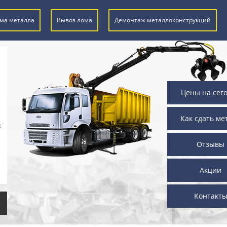
ма металла
Вывоз лома
Демонтаж металлоконструкций
Цены на сег
Как сдать ме
х
Отзывы
Акции
Контакт