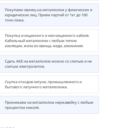
Покупаем свинец на металлолом у физических и
юридических лиц. Прием партий от 1кг до 100
тонн лома.
Покупка очищенного и неочищенного кабеля.
Кабельный металлолом с любым типом
изоляции, жила из свинца, меди, алюминия.
Сдать АКБ на металлолом можно со слитым и не
слитым электролитом.
Скупка отходов латуни, промышленного и
бытового латунного металлолома.
Принимаем на металлолом нержавейку с любым
процентом никеля.