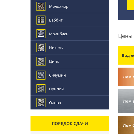
Мельхиор
Баббит
Молибден
Цены 
Никель
Вид л
Цинк
Силумин
Лом 
Припой
Лом 
Олово
ПОРЯДОК СДАЧИ
Лом 