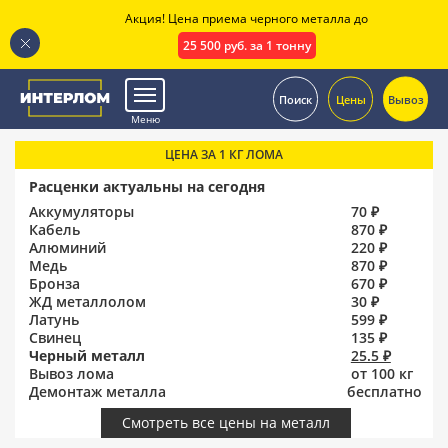
Акция! Цена приема черного металла до
25 500 руб. за 1 тонну
.
Поиск
Цены
Вывоз
Меню
ЦЕНА ЗА 1 КГ ЛОМА
Расценки актуальны на сегодня
Аккумуляторы
70 ₽
Кабель
870 ₽
Алюминий
220 ₽
Медь
870 ₽
Бронза
670 ₽
ЖД металлолом
30 ₽
Латунь
599 ₽
Свинец
135 ₽
Черный металл
25.5 ₽
Вывоз лома
от 100 кг
Демонтаж металла
бесплатно
Смотреть все цены на металл