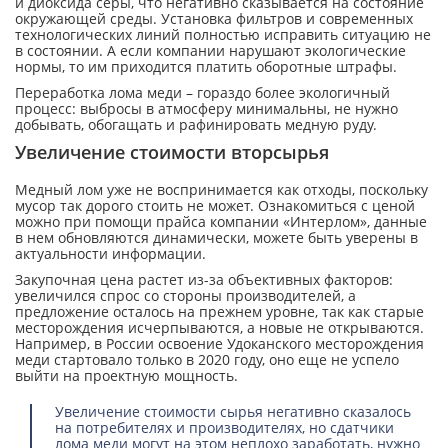
и диоксида серы, что негативно сказывается на состояние
окружающей среды. Установка фильтров и современных
технологических линий полностью исправить ситуацию не
в состоянии. А если компании нарушают экологические
нормы, то им приходится платить оборотные штрафы.
Переработка лома меди – гораздо более экологичный
процесс: выбросы в атмосферу минимальны, не нужно
добывать, обогащать и рафинировать медную руду.
Увеличение стоимости вторсырья
Медный лом уже не воспринимается как отходы, поскольку
мусор так дорого стоить не может. Ознакомиться с ценой
можно при помощи прайса компании «Интерлом», данные
в нем обновляются динамически, можете быть уверены в
актуальности информации.
Закупочная цена растет из-за объективных факторов:
увеличился спрос со стороны производителей, а
предложение осталось на прежнем уровне, так как старые
месторождения исчерпываются, а новые не открываются.
Например, в России освоение Удоканского месторождения
меди стартовало только в 2020 году, оно еще не успело
выйти на проектную мощность.
Увеличение стоимости сырья негативно сказалось
на потребителях и производителях, но сдатчики
лома меди могут на этом неплохо заработать, нужно