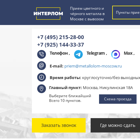
Прием цветного и
Пункты прие
чёрного металла в
Москве с вывозом
+7 (495) 215-28-00
+7 (925) 144-33-37
Телефон ,
Telegram
,
Max
,
E-mail:
priem@metallolom-moscow.ru
Время работы:
круглосуточно/без выходны
Главный пункт:
Москва, Никулинская 18А
Выберите ближайший
Схема проезда
Всего 10 пунктов.
Заказать звонок
Где можно сдать