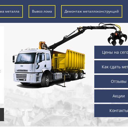
ма металла
Вывоз лома
Демонтаж металлоконструкций
Цены на сег
Как сдать ме
х
Отзывы
Акции
Контакт