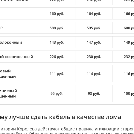
160 руб.
164 руб.
166 р
TP
588 руб.
595 руб.
600 р
олоконный
143 руб.
147 руб.
149 р
й неочищенный
226 руб.
230 руб.
232 р
цовый
111 руб.
114 руб.
116 р
ищенный
иниевый
95 руб.
98 руб.
100 р
ищенный
му лучше сдать кабель в качестве лома
ритории Королева действуют общие правила утилизации старого
 переработку. Обращение в пункт приема – это не только след