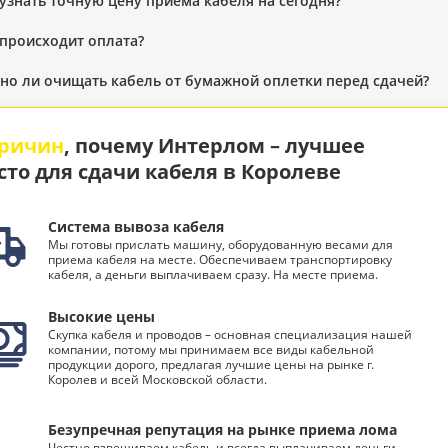
 узнать точную цену приема кабеля на сегодня?
 происходит оплата?
но ли очищать кабель от бумажной оплетки перед сдачей?
причин
, почему Интерлом – лучшее
сто для сдачи кабеля в Королеве
Система вывоза кабеля
Мы готовы прислать машину, оборудованную весами для
приема кабеля на месте. Обеспечиваем транспортировку
кабеля, а деньги выплачиваем сразу. На месте приема.
Высокие цены
Скупка кабеля и проводов – основная специализация нашей
компании, потому мы принимаем все виды кабельной
продукции дорого, предлагая лучшие цены на рынке г.
Королев и всей Московской области.
Безупречная репутация на рынке приема лома
Честно взвешиваем кабель и всегда выплачиваем деньги