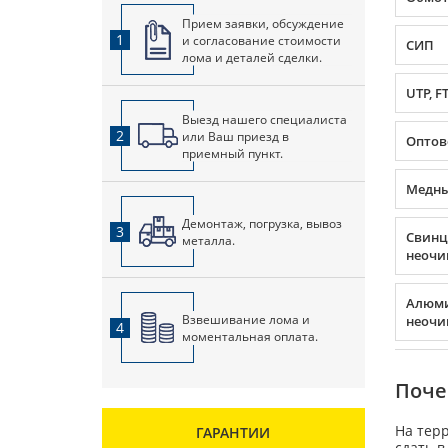
Прием заявки, обсуждение
1
и согласование стоимости
СИП
лома и деталей сделки.
UTP, F
Выезд нашего специалиста
2
или Ваш приезд в
Оптов
приемный пункт.
Медны
Демонтаж, погрузка, вывоз
3
Свин
металла.
неоч
Алюм
Взвешивание лома и
неоч
4
моментальная оплата.
Поче
На тер
ГАРАНТИИ
сдать в