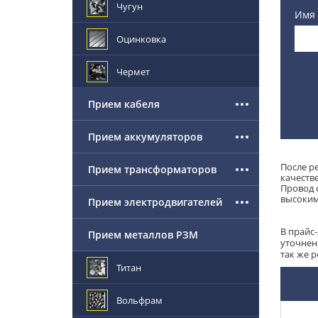
Чугун
Имя
Оцинковка
Чермет
Прием кабеля
Прием аккумуляторов
После р
Прием трансформаторов
качестве
Провод 
высоким
Прием электродвигателей
В прайс
Прием металлов РЗМ
уточнен
так же 
Титан
Вольфрам