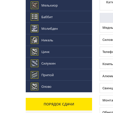
Кат
Мельхиор
Баббит
Медны
Молибден
Силов
Никель
Цинк
Телеф
Силумин
Компь
Припой
Алюми
Олово
Свинц
Монта
ПОРЯДОК СДАЧИ
Обмот