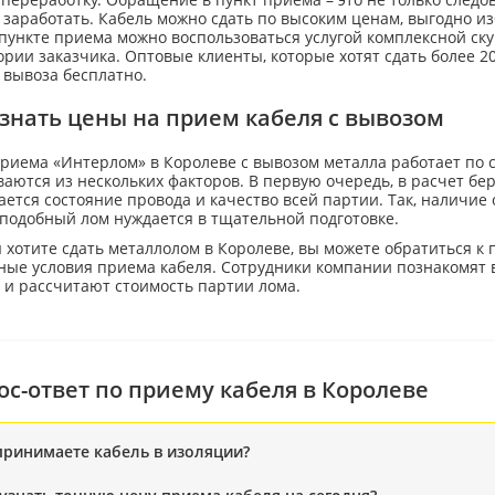
заработать. Кабель можно сдать по высоким ценам, выгодно из
ункте приема можно воспользоваться услугой комплексной ску
рии заказчика. Оптовые клиенты, которые хотят сдать более 20
 вывоза бесплатно.
узнать цены на прием кабеля с вывозом
приема «Интерлом» в Королеве с вывозом металла работает по 
аются из нескольких факторов. В первую очередь, в расчет бе
ется состояние провода и качество всей партии. Так, наличие
 подобный лом нуждается в тщательной подготовке.
 хотите сдать металлолом в Королеве, вы можете обратиться к
ые условия приема кабеля. Сотрудники компании познакомят в
 и рассчитают стоимость партии лома.
ос-ответ по приему кабеля в Королеве
принимаете кабель в изоляции?