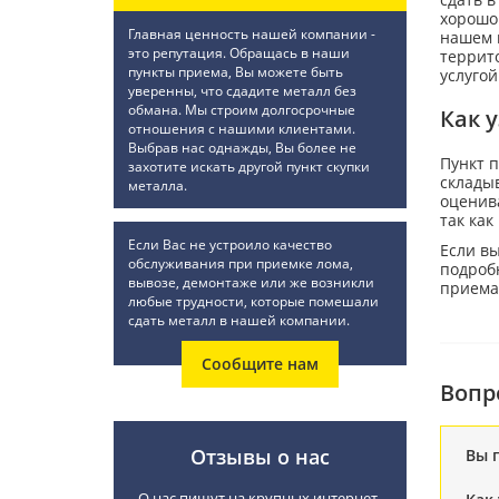
хорошо 
Главная ценность нашей компании -
нашем п
это репутация. Обращась в наши
террито
пункты приема, Вы можете быть
услугой
уверенны, что сдадите металл без
обмана. Мы строим долгосрочные
Как 
отношения с нашими клиентами.
Выбрав нас однажды, Вы более не
Пункт 
захотите искать другой пункт скупки
складыв
металла.
оценива
так как
Если Вас не устроило качество
Если вы
обслуживания при приемке лома,
подробн
вывозе, демонтаже или же возникли
приема
любые трудности, которые помешали
сдать металл в нашей компании.
Сообщите нам
Вопр
Отзывы о нас
Вы 
О нас пишут на крупных интернет-