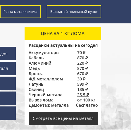
Резка металлолома
Выездной приемный пункт
ЦЕНА ЗА 1 КГ ЛОМА
Расценки актуальны на сегодня
Аккумуляторы
70 ₽
одня
Кабель
870 ₽
Алюминий
220 ₽
талл
Медь
870 ₽
Бронза
670 ₽
ЖД металлолом
30 ₽
Латунь
599 ₽
Свинец
135 ₽
Черный металл
25.5 ₽
Вывоз лома
от 100 кг
Демонтаж металла
бесплатно
ы
Смотреть все цены на металл