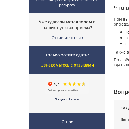
ресурсах
Что 
При вык
Уже сдавали металлолом в
опреде
наших пунктах приема?
к
Оставьте отзыв
в
с
Также 
Только хотите сдать?
По люб
сдать 
Ознакомьтесь с отзывами
Вопр
Яндекс Карты
Как
Вы 
О нас