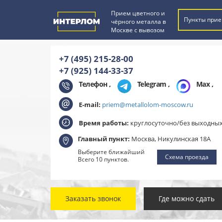
Прием цветного и
Пункты прие
чёрного металла в
Москве с вывозом
+7 (495) 215-28-00
+7 (925) 144-33-37
Телефон ,
Telegram
,
Max
,
E-mail:
priem@metallolom-moscow.ru
Время работы:
круглосуточно/без выходны
Главный пункт:
Москва, Никулинская 18А
Выберите ближайший
Схема проезда
Всего 10 пунктов.
Заказать звонок
Где можно сдать