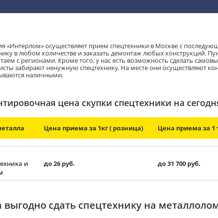
я «Интерлом» осуществляет прием спецтехники в Москве с последующ
нику в любом количестве и заказать демонтаж любых конструкций. Пун
таем с регионами. Кроме того, у нас есть возможность сделать самовы
исты забирают ненужную спецтехнику. На месте они осуществляют ко
ываются наличными.
тировочная цена скупки спецтехники на сегодн
металла
Цена приема за 1кг ( розница)
Цена приема за 1 т
ехника и
до 26 руб.
до 31 700 руб.
м
а выгодно сдать спецтехнику на металлоло