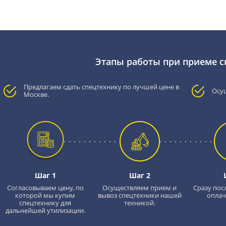
Этапы работы при приеме 
Предлагаем сдать спецтехнику по лучшей цене в
Осу
Москве.
Шаг 1
Шаг 2
Согласовываем цену, по
Осуществляем прием и
Сразу пос
которой мы купим
вывоз спецтехники нашей
оплач
спецтехнику для
техникой.
дальнейшей утилизации.