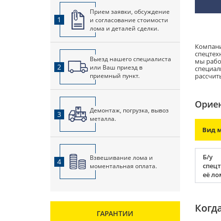
Прием заявки, обсуждение
1
и согласование стоимости
лома и деталей сделки.
Компани
спецтех
Выезд нашего специалиста
мы рабо
2
или Ваш приезд в
специал
приемный пункт.
рассчит
Ориен
Демонтаж, погрузка, вывоз
3
металла.
Вид 
Б/у
Взвешивание лома и
4
спецт
моментальная оплата.
её ло
Когд
ГАРАНТИИ