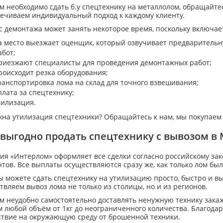
м необходимо сдать б.у спецтехнику на металлолом, обращайте
печиваем индивидуальный подход к каждому клиенту.
 демонтажа может занять некоторое время, поскольку включает
а место выезжает оценщик, который озвучивает предварительн
абот;
риезжают специалисты для проведения демонтажных работ;
роисходит резка оборудования;
ранспортировка лома на склад для точного взвешивания;
плата за спецтехнику;
тилизация.
жна утилизация спецтехники? Обращайтесь к нам, мы покупаем
 выгодно продать спецтехнику с вывозом в
ия «Интерлом» оформляет все сделки согласно российскому за
тов. Все выплаты осуществляются сразу же, как только лом был
ы можете сдать спецтехнику на утилизацию просто, быстро и в
вляем вывоз лома не только из столицы, но и из регионов.
м неудобно самостоятельно доставлять ненужную технику закаж
м любой объём от 1кг до неограниченного количества. Благода
ствие на окружающую среду от брошенной техники.