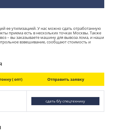
ей ее утилизацией. У нас можно сдать отработанную
кты приема есть в нескольких точках Москвы. Также
воз – вы заказываете машину для вывоза лома, и наши
нтрольное взвешивание, сообщают стоимость и
я
онну ( опт)
Отправить заявку
сдать б/у спецтехнику
м