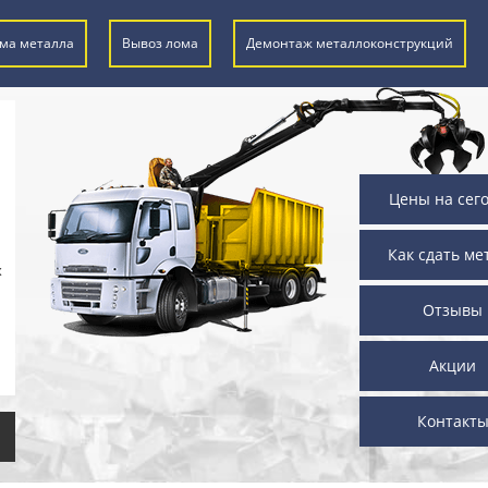
ма металла
Вывоз лома
Демонтаж металлоконструкций
Цены на сег
Как сдать ме
х
Отзывы
Акции
Контакт