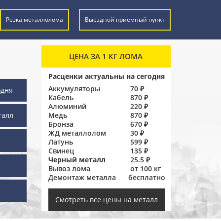
Резка металлолома
Выездной приемный пункт
ЦЕНА ЗА 1 КГ ЛОМА
Расценки актуальны на сегодня
Аккумуляторы
70 ₽
одня
Кабель
870 ₽
Алюминий
220 ₽
талл
Медь
870 ₽
Бронза
670 ₽
ЖД металлолом
30 ₽
Латунь
599 ₽
Свинец
135 ₽
Черный металл
25.5 ₽
Вывоз лома
от 100 кг
Демонтаж металла
бесплатно
ы
Смотреть все цены на металл