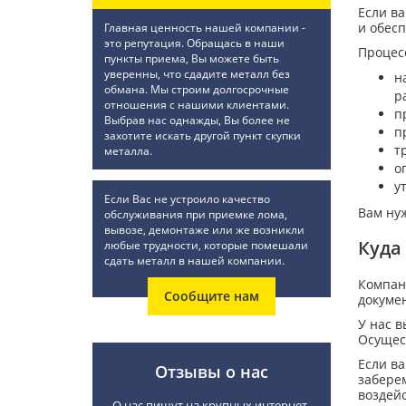
Если ва
и обес
Главная ценность нашей компании -
это репутация. Обращась в наши
Процесс
пункты приема, Вы можете быть
уверенны, что сдадите металл без
н
обмана. Мы строим долгосрочные
р
отношения с нашими клиентами.
п
Выбрав нас однажды, Вы более не
п
захотите искать другой пункт скупки
т
металла.
о
у
Если Вас не устроило качество
Вам ну
обслуживания при приемке лома,
вывозе, демонтаже или же возникли
Куда
любые трудности, которые помешали
сдать металл в нашей компании.
Компан
Сообщите нам
докумен
У нас в
Осущест
Если ва
Отзывы о нас
забере
воздей
О нас пишут на крупных интернет-