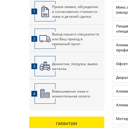
Прием заявки, обсуждение
Микс 
1
и согласование стоимости
(несо
лома и деталей сделки.
Пище
«пище
Выезд нашего специалиста
2
или Ваш приезд в
приемный пункт.
Алюм
профил
Офсет
Демонтаж, погрузка, вывоз
3
металла.
Дюра
Алюми
Взвешивание лома и
4
моментальная оплата.
Алюми
Мото
ГАРАНТИИ