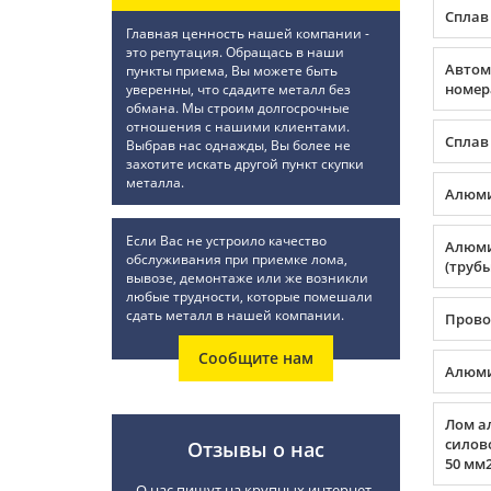
Сплав
Главная ценность нашей компании -
это репутация. Обращась в наши
Автом
пункты приема, Вы можете быть
номер
уверенны, что сдадите металл без
обмана. Мы строим долгосрочные
отношения с нашими клиентами.
Сплав
Выбрав нас однажды, Вы более не
захотите искать другой пункт скупки
металла.
Алюми
Если Вас не устроило качество
Алюми
обслуживания при приемке лома,
(трубы
вывозе, демонтаже или же возникли
любые трудности, которые помешали
сдать металл в нашей компании.
Прово
Сообщите нам
Алюми
Лом а
силов
Отзывы о нас
50 мм2
О нас пишут на крупных интернет-