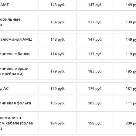
 АМГ
143 руб.
147 руб.
149 р
обильные
134 руб.
137 руб.
139 р
а
 алюминия АМЦ
143 руб.
147 руб.
149 р
ниевые банки
114 руб.
117 руб.
119 р
ниевые ерши
179 руб.
183 руб.
185 р
 с ребрами)
д АС
175 руб.
179 руб.
181 р
ниевая фольга
106 руб.
109 руб.
111 р
люминия в
ом кабеле (более
194 руб.
198 руб.
200 р
)