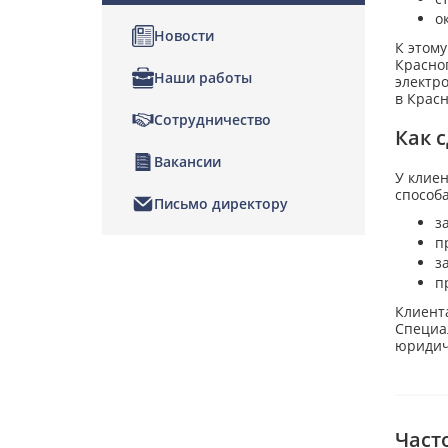
о
Новости
К этом
Красног
Наши работы
электр
в Крас
Сотрудничество
Как 
Вакансии
У клие
способ
Письмо директору
з
п
з
п
Клиента
Специа
юридич
Част