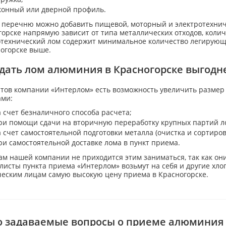
конный или дверной профиль.
у перечню можно добавить пищевой, моторный и электротехни
орске напрямую зависит от типа металлических отходов, колич
отехнический лом содержит минимальное количество легирующи
ногорске выше.
сдать лом алюминия в Красногорске выгодн
нтов компании «Интерлом» есть возможность увеличить размер
ами:
а счет безналичного способа расчета;
ри помощи сдачи на вторичную переработку крупных партий л
а счет самостоятельной подготовки металла (очистка и сортиров
ри самостоятельной доставке лома в пункт приема.
м нашей компании не приходится этим заниматься, так как они
листы пункта приема «Интерлом» возьмут на себя и другие хло
еским лицам самую высокую цену приема в Красногорске.
о задаваемые вопросы о приеме алюминия 