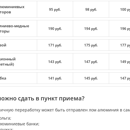
люминиевых
95 руб.
98 руб.
100 р
торов
ниево-медные
190 руб.
194 руб.
196 р
торы
вой
171 руб.
175 руб.
177 р
ционный
143 руб.
147 руб.
149 р
летный)
бка
141 руб.
145 руб.
147 р
можно сдать в пункт приема?
ричную переработку может быть отправлен лом алюминия в са
ольга;
люминиевые банки;
тружка;