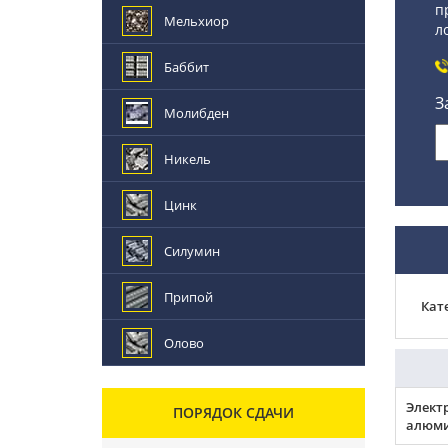
п
Мельхиор
л
Баббит
З
Молибден
Никель
Цинк
Силумин
Припой
Кат
Олово
Элект
ПОРЯДОК СДАЧИ
алюми