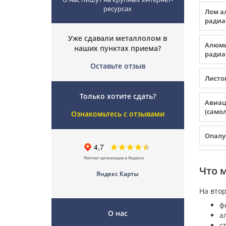
ресурсах
Лом а
радиа
Уже сдавали металлолом в
Алюми
наших пунктах приема?
радиа
Оставьте отзыв
Листо
Только хотите сдать?
Авиа
(само
Ознакомьтесь с отзывами
Опалу
Что 
Яндекс Карты
На вто
ф
О нас
а
с