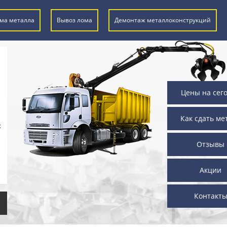
ма металла
Вывоз лома
Демонтаж металлоконструкций
Цены на сег
Как сдать ме
х
Отзывы
Акции
Контакт