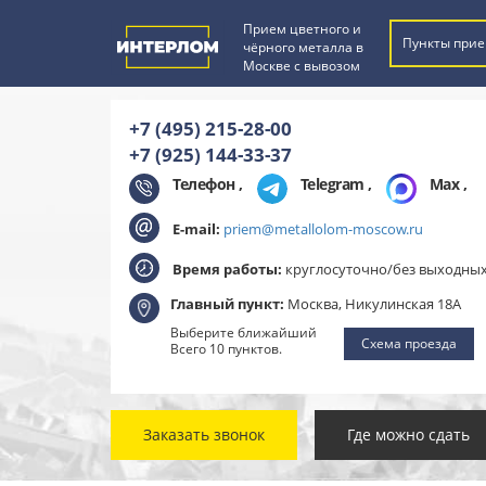
Прием цветного и
Пункты прие
чёрного металла в
Москве с вывозом
+7 (495) 215-28-00
+7 (925) 144-33-37
Телефон ,
Telegram
,
Max
,
E-mail:
priem@metallolom-moscow.ru
Время работы:
круглосуточно/без выходны
Главный пункт:
Москва, Никулинская 18А
Выберите ближайший
Схема проезда
Всего 10 пунктов.
Заказать звонок
Где можно сдать