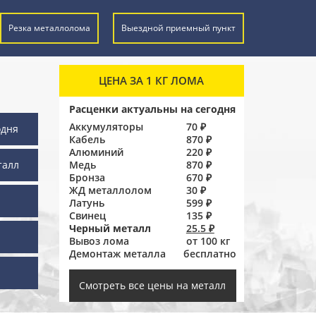
Резка металлолома
Выездной приемный пункт
ЦЕНА ЗА 1 КГ ЛОМА
Расценки актуальны на сегодня
Аккумуляторы
70 ₽
одня
Кабель
870 ₽
Алюминий
220 ₽
талл
Медь
870 ₽
Бронза
670 ₽
ЖД металлолом
30 ₽
Латунь
599 ₽
Свинец
135 ₽
Черный металл
25.5 ₽
Вывоз лома
от 100 кг
Демонтаж металла
бесплатно
ы
Смотреть все цены на металл