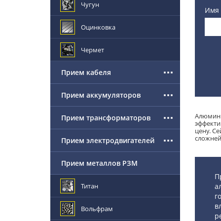
Чугун
Имя
Оцинковка
Чермет
Прием кабеля
Прием аккумуляторов
Алюмини
Прием трансформаторов
эффекти
цену. С
сложней
Прием электродвигателей
Прием металлов РЗМ
П
Титан
а
г
в
Вольфрам
р