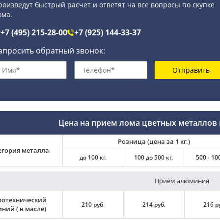
роизведут быстрый расчет и ответят на все вопросы по скупке
ома.
+7 (495) 215-28-00
+7 (925) 144-33-37
апросить обратный звонок:
Отправить
Цена на прием лома цветных металлов 
Розница (цена за 1 кг.)
егория металла
до 100 кг.
100 до 500 кг.
500 - 100
Прием алюминия
ротехнический
210 руб.
214 руб.
216 р
ний ( в масле)