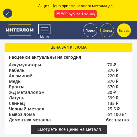
Акция! Цена приема черного металла до
25 500 руб. за 1 тонну
.
Поиск
Цены
Вывоз
Меню
ЦЕНА ЗА 1 КГ ЛОМА
Расценки актуальны на сегодня
Аккумуляторы
70 ₽
Кабель
870 ₽
Алюминий
220 ₽
Медь
870 ₽
Бронза
670 ₽
ЖД металлолом
30 ₽
Латунь
599 ₽
Свинец
135 ₽
Черный металл
25.5 ₽
Вывоз лома
от 100 кг
Демонтаж металла
бесплатно
Смотреть все цены на металл