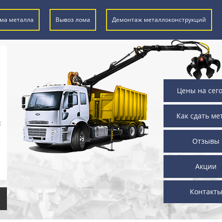
ма металла
Вывоз лома
Демонтаж металлоконструкций
Цены на сег
Как сдать ме
х
Отзывы
Акции
Контакт