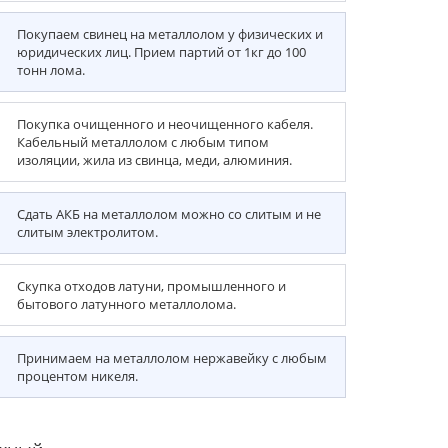
Покупаем свинец на металлолом у физических и
юридических лиц. Прием партий от 1кг до 100
тонн лома.
Покупка очищенного и неочищенного кабеля.
Кабельный металлолом с любым типом
изоляции, жила из свинца, меди, алюминия.
Сдать АКБ на металлолом можно со слитым и не
слитым электролитом.
Скупка отходов латуни, промышленного и
бытового латунного металлолома.
Принимаем на металлолом нержавейку с любым
процентом никеля.