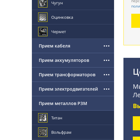
перс
Чугун
поли
Де
Оцинковка
По
Чермет
Прием кабеля
Прием аккумуляторов
Ц
Прием трансформаторов
Мы
Прием электродвигателей
Ле
Прием металлов РЗМ
В
Титан
Вольфрам