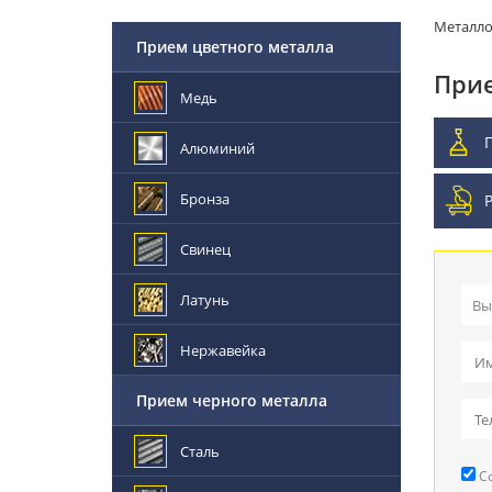
Металл
Прием цветного металла
Прие
Медь
Алюминий
Бронза
Свинец
Латунь
Вы
Пр
Нержавейка
Вы
Прием черного металла
Пр
Сталь
Со
Ре