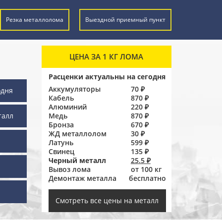
Резка металлолома
Выездной приемный пункт
ЦЕНА ЗА 1 КГ ЛОМА
Расценки актуальны на сегодня
Аккумуляторы
70 ₽
одня
Кабель
870 ₽
Алюминий
220 ₽
талл
Медь
870 ₽
Бронза
670 ₽
ЖД металлолом
30 ₽
Латунь
599 ₽
Свинец
135 ₽
Черный металл
25.5 ₽
Вывоз лома
от 100 кг
Демонтаж металла
бесплатно
ы
Смотреть все цены на металл