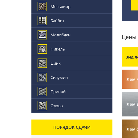
Мельхиор
Баббит
Молибден
Цены 
Никель
Вид л
Цинк
Силумин
Лом 
Припой
Лом 
Олово
ПОРЯДОК СДАЧИ
Лом 