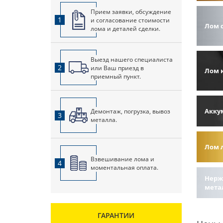
Прием заявки, обсуждение
1
и согласование стоимости
Лом 
лома и деталей сделки.
Выезд нашего специалиста
2
или Ваш приезд в
Лом 
приемный пункт.
Акку
Демонтаж, погрузка, вывоз
3
металла.
Лом 
Взвешивание лома и
4
моментальная оплата.
Нерж
мета
ГАРАНТИИ