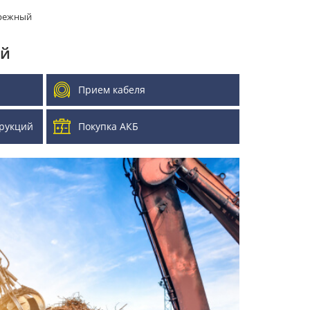
ережный
ый
Прием кабеля
рукций
Покупка АКБ