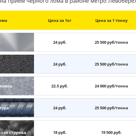
на прием черного лома в районе метро Левобер
ома
Цена за 1кг
Цена за 1 тонну
ь
24 руб.
25 500 руб/тонна
н
24 руб.
25 500 руб/тонна
ковка
22.5 руб.
24 000 руб/тонна
тура
24 руб.
25 500 руб/тонна
ьная стружка
18 руб.
19 500 руб.