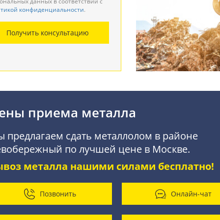
ональных данных в соответствии с
тикой конфиденциальности
.
монтаж металлоконструкций
Получить консультацию
купка АКБ
ены приема металла
 предлагаем сдать металлолом в районе
вобережный по лучшей цене в Москве.
ывоз металла нашими силами бесплатно!
Позвонить
Онлайн-чат