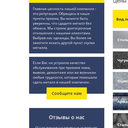
Цены 
Главная ценность нашей компании -
это репутация. Обращась в наши
пункты приема, Вы можете быть
Вид л
уверенны, что сдадите металл без
обмана. Мы строим долгосрочные
отношения с нашими клиентами.
Выбрав нас однажды, Вы более не
Стал
захотите искать другой пункт скупки
металла.
Чугу
Если Вас не устроило качество
обслуживания при приемке лома,
вывозе, демонтаже или же возникли
любые трудности, которые помешали
Оцин
сдать металл в нашей компании.
Сообщите нам
Арма
Отзывы о нас
Стал
О нас пишут на крупных интернет-