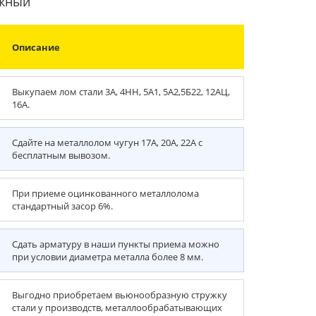
ежный
Описание
Выкупаем лом стали 3А, 4НН, 5А1, 5А2,5Б22, 12АЦ,
16А.
Сдайте на металлолом чугун 17А, 20А, 22А с
бесплатным вывозом.
При приеме оцинкованного металлолома
стандартный засор 6%.
Сдать арматуру в наши пункты приема можно
при условии диаметра металла более 8 мм.
Выгодно приобретаем вьюнообразную стружку
стали у производств, металлообрабатывающих