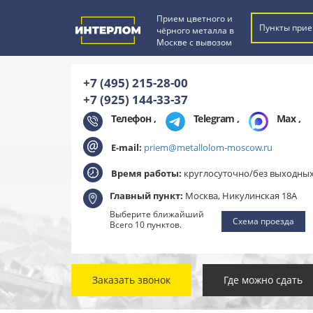
Прием цветного и
Пункты прие
чёрного металла в
Москве с вывозом
+7 (495) 215-28-00
+7 (925) 144-33-37
Телефон ,
Telegram
,
Max
,
E-mail:
priem@metallolom-moscow.ru
Время работы:
круглосуточно/без выходны
Главный пункт:
Москва, Никулинская 18А
Выберите ближайший
Схема проезда
Всего 10 пунктов.
Заказать звонок
Где можно сдать