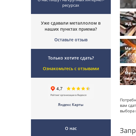
ресурсах
Уже сдавали металлолом в
ЖД м
наших пунктах приема?
Оставьте отзыв
Мета
с усл
Только хотите сдать?
Ознакомьтесь с отзывами
Мета
под 
Потребн
Яндекс Карты
вам сда
выбора 
О нас
Запр