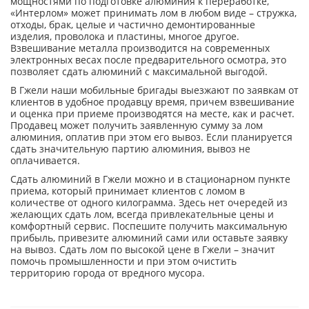
мощностями по подготовке алюминия к переработке,
«Интерлом» может принимать лом в любом виде – стружка,
отходы, брак, целые и частично демонтированные
изделия, проволока и пластины, многое другое.
Взвешивание металла производится на современных
электронных весах после предварительного осмотра, это
позволяет сдать алюминий с максимальной выгодой.
В Гжели наши мобильные бригады выезжают по заявкам от
клиентов в удобное продавцу время, причем взвешивание
и оценка при приеме производятся на месте, как и расчет.
Продавец может получить заявленную сумму за лом
алюминия, оплатив при этом его вывоз. Если планируется
сдать значительную партию алюминия, вывоз не
оплачивается.
Сдать алюминий в Гжели можно и в стационарном пункте
приема, который принимает клиентов с ломом в
количестве от одного килограмма. Здесь нет очередей из
желающих сдать лом, всегда привлекательные цены и
комфортный сервис. Поспешите получить максимальную
прибыль, привезите алюминий сами или оставьте заявку
на вывоз. Сдать лом по высокой цене в Гжели – значит
помочь промышленности и при этом очистить
территорию города от вредного мусора.