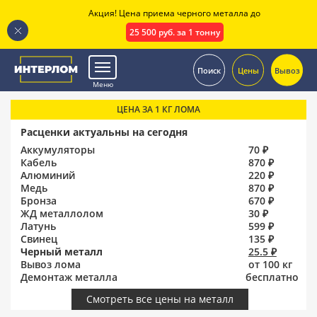
Акция! Цена приема черного металла до
25 500 руб. за 1 тонну
.
Поиск
Цены
Вывоз
Меню
ЦЕНА ЗА 1 КГ ЛОМА
Расценки актуальны на сегодня
Аккумуляторы
70 ₽
Кабель
870 ₽
Алюминий
220 ₽
Медь
870 ₽
Бронза
670 ₽
ЖД металлолом
30 ₽
Латунь
599 ₽
Свинец
135 ₽
Черный металл
25.5 ₽
Вывоз лома
от 100 кг
Демонтаж металла
бесплатно
Смотреть все цены на металл