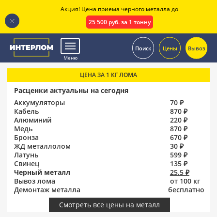
Акция! Цена приема черного металла до
25 500 руб. за 1 тонну
.
Поиск
Цены
Вывоз
Меню
ЦЕНА ЗА 1 КГ ЛОМА
Расценки актуальны на сегодня
Аккумуляторы
70 ₽
Кабель
870 ₽
Алюминий
220 ₽
Медь
870 ₽
Бронза
670 ₽
ЖД металлолом
30 ₽
Латунь
599 ₽
Свинец
135 ₽
Черный металл
25.5 ₽
Вывоз лома
от 100 кг
Демонтаж металла
бесплатно
Смотреть все цены на металл