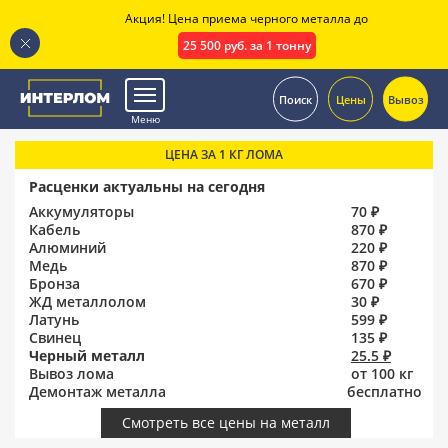
Акция! Цена приема черного металла до
25 500 руб. за 1 тонну
.
Поиск
Цены
Вывоз
Меню
ЦЕНА ЗА 1 КГ ЛОМА
Расценки актуальны на сегодня
Аккумуляторы
70 ₽
Кабель
870 ₽
Алюминий
220 ₽
Медь
870 ₽
Бронза
670 ₽
ЖД металлолом
30 ₽
Латунь
599 ₽
Свинец
135 ₽
Черный металл
25.5 ₽
Вывоз лома
от 100 кг
Демонтаж металла
бесплатно
Смотреть все цены на металл