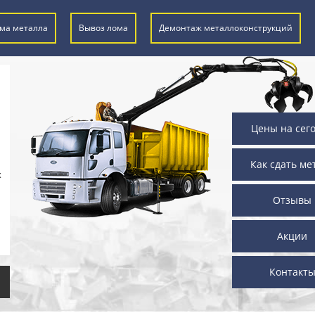
ма металла
Вывоз лома
Демонтаж металлоконструкций
Цены на сег
Как сдать ме
х
Отзывы
Акции
Контакт