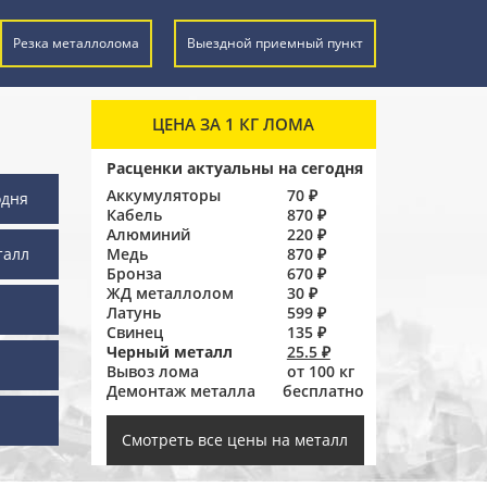
Резка металлолома
Выездной приемный пункт
ЦЕНА ЗА 1 КГ ЛОМА
Расценки актуальны на сегодня
Аккумуляторы
70 ₽
одня
Кабель
870 ₽
Алюминий
220 ₽
талл
Медь
870 ₽
Бронза
670 ₽
ЖД металлолом
30 ₽
Латунь
599 ₽
Свинец
135 ₽
Черный металл
25.5 ₽
Вывоз лома
от 100 кг
Демонтаж металла
бесплатно
ы
Смотреть все цены на металл