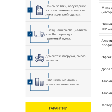
Прием заявки, обсуждение
Микс 
1
и согласование стоимости
(несо
лома и деталей сделки.
Пище
«пище
Выезд нашего специалиста
2
или Ваш приезд в
приемный пункт.
Алюм
профил
Демонтаж, погрузка, вывоз
Офсет
3
металла.
Дюра
Взвешивание лома и
Алюми
4
моментальная оплата.
Алюми
Мото
ГАРАНТИИ