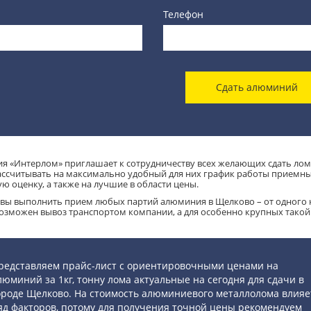
Телефон
Сдать алюминий
я «Интерлом» приглашает к сотрудничеству всех желающих сдать ло
ассчитывать на максимально удобный для них график работы приемных
ю оценку, а также на лучшие в области цены.
вы выполнить прием любых партий алюминия в Щелково – от одного к
 возможен вывоз транспортом компании, а для особенно крупных такой
редставляем прайс-лист с ориентировочными ценами на
люминий за 1кг, тонну лома актуальные на сегодня для сдачи в
ороде Щелково. На стоимость алюминиевого металлолома влияе
яд факторов, потому для получения точной цены рекомендуем