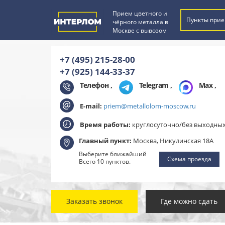
Прием цветного и
Пункты прие
чёрного металла в
Москве с вывозом
+7 (495) 215-28-00
+7 (925) 144-33-37
Телефон ,
Telegram
,
Max
,
E-mail:
priem@metallolom-moscow.ru
Время работы:
круглосуточно/без выходны
Главный пункт:
Москва, Никулинская 18А
Выберите ближайший
Схема проезда
Всего 10 пунктов.
Заказать звонок
Где можно сдать