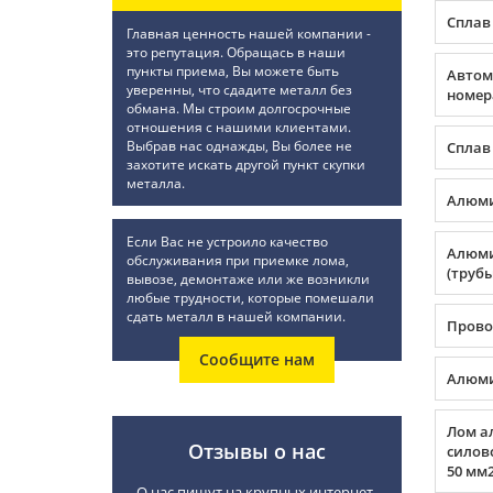
Сплав
Главная ценность нашей компании -
это репутация. Обращась в наши
пункты приема, Вы можете быть
Автом
уверенны, что сдадите металл без
номер
обмана. Мы строим долгосрочные
отношения с нашими клиентами.
Выбрав нас однажды, Вы более не
Сплав
захотите искать другой пункт скупки
металла.
Алюми
Если Вас не устроило качество
Алюми
обслуживания при приемке лома,
(трубы
вывозе, демонтаже или же возникли
любые трудности, которые помешали
сдать металл в нашей компании.
Прово
Сообщите нам
Алюми
Лом а
Отзывы о нас
силов
50 мм2
О нас пишут на крупных интернет-