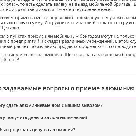
с колес», то есть сделать заявку на выезд мобильной бригады. 
ортном средстве имеются точные электронные весы.
воляет прямо на месте определить примерную цену лома алюмин
тать итоговую сумму. Сотрудники компании бесплатно погрузят
 Щелково.
ом в пунктах приема или мобильным бригадам могут не только
ия с предприятий и складов различных учреждений. В этом слу
ичный расчет, по желанию продавца оформляются сопроводите
те прием и вывоз алюминия в Щелково, наша мобильная бригада
шей цене!
о задаваемые вопросы о приеме алюминия
огу сдать алюминиевые лом с Вашим вывозом?
огу получить деньги за лом наличными?
 быстро узнать цену на алюминий?