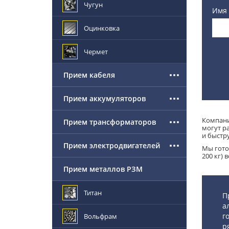
Чугун
Имя
Оцинковка
Чермет
Прием кабеля
Прием аккумуляторов
Компани
Прием трансформаторов
могут р
и быстру
Прием электродвигателей
Мы гото
200 кг)
Прием металлов РЗМ
Титан
П
а
г
Вольфрам
р