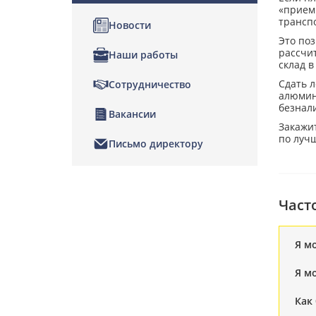
«прием 
трансп
Новости
Это поз
рассчи
Наши работы
склад в
Сдать л
Сотрудничество
алюмин
безнал
Вакансии
Закажи
по луч
Письмо директору
Част
Я м
Я м
Как