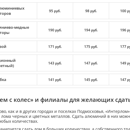
люминиевых
95 руб.
98 руб.
100 р
торов
ниево-медные
190 руб.
194 руб.
196 р
торы
вой
171 руб.
175 руб.
177 р
ционный
143 руб.
147 руб.
149 р
летный)
бка
141 руб.
145 руб.
147 р
ем с колес» и филиалы для желающих сда
во, как и в других городах и поселках Подмосковья, «Интерлом
 лома черных и цветных металлов. Сдать алюминий в них можн
любых количествах.
анируется сдать лом в больших количествах, а собственного тр