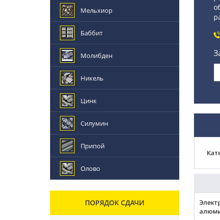
о
Мельхиор
р
Баббит
З
Молибден
Никель
Цинк
Силумин
Припой
Кат
Олово
ПОРЯДОК СДАЧИ
Элект
алюми