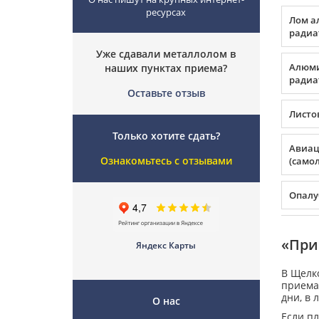
ресурсах
Лом а
радиа
Уже сдавали металлолом в
Алюми
наших пунктах приема?
радиа
Оставьте отзыв
Листо
Только хотите сдать?
Авиа
Ознакомьтесь с отзывами
(само
Опалу
«При
Яндекс Карты
В Щелко
приема
дни, в 
О нас
Если пл