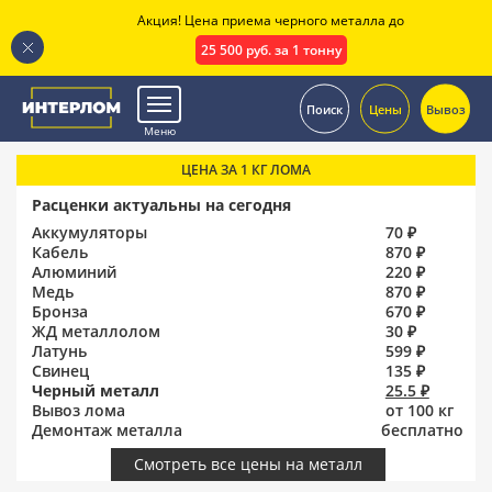
Акция! Цена приема черного металла до
25 500 руб. за 1 тонну
.
Поиск
Цены
Вывоз
Меню
ЦЕНА ЗА 1 КГ ЛОМА
Расценки актуальны на сегодня
Аккумуляторы
70 ₽
Кабель
870 ₽
Алюминий
220 ₽
Медь
870 ₽
Бронза
670 ₽
ЖД металлолом
30 ₽
Латунь
599 ₽
Свинец
135 ₽
Черный металл
25.5 ₽
Вывоз лома
от 100 кг
Демонтаж металла
бесплатно
Смотреть все цены на металл