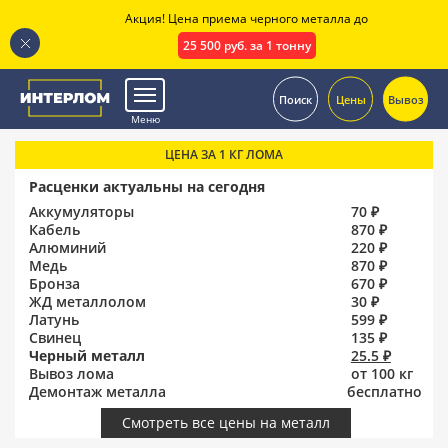
Акция! Цена приема черного металла до
25 500 руб. за 1 тонну
.
Поиск
Цены
Вывоз
Меню
ЦЕНА ЗА 1 КГ ЛОМА
Расценки актуальны на сегодня
Аккумуляторы
70 ₽
Кабель
870 ₽
Алюминий
220 ₽
Медь
870 ₽
Бронза
670 ₽
ЖД металлолом
30 ₽
Латунь
599 ₽
Свинец
135 ₽
Черный металл
25.5 ₽
Вывоз лома
от 100 кг
Демонтаж металла
бесплатно
Смотреть все цены на металл