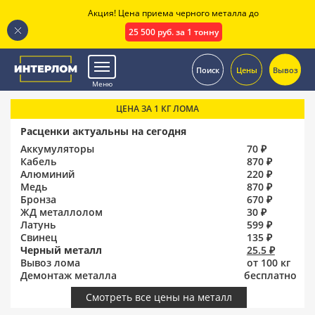
Акция! Цена приема черного металла до
25 500 руб. за 1 тонну
.
Поиск
Цены
Вывоз
Меню
ЦЕНА ЗА 1 КГ ЛОМА
Расценки актуальны на сегодня
Аккумуляторы
70 ₽
Кабель
870 ₽
Алюминий
220 ₽
Медь
870 ₽
Бронза
670 ₽
ЖД металлолом
30 ₽
Латунь
599 ₽
Свинец
135 ₽
Черный металл
25.5 ₽
Вывоз лома
от 100 кг
Демонтаж металла
бесплатно
Смотреть все цены на металл