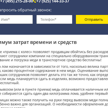
+7 (495) 215-28-00
+7 (925) 144-33-37
апросить обратный звонок:
Отправить
мум затрат времени и средств
 «приема с колес» позволяет продавцам обойтись без расходов
елают сотрудники компании на специально оборудованном транс
вание и погрузка меди в транспортное средство бесплатны!
 лом назначается в зависимости от того, насколько велика парт
м, каково процентное содержание в нем меди. Оценивание выпо
ших сотрудников позволяет делать это так же точно, как опре
Если медь планируется сдать в изделиях, возможно предоставл
бесплатный.
вывозом (или в пункте приема) медь оплачивается наличным ил
 собираются сдать один-два килограмма лома, удобнее первый 
ницах можно также получить на руки перед вывозом меди полн
обенно важно для организаций. О необходимости оформления д