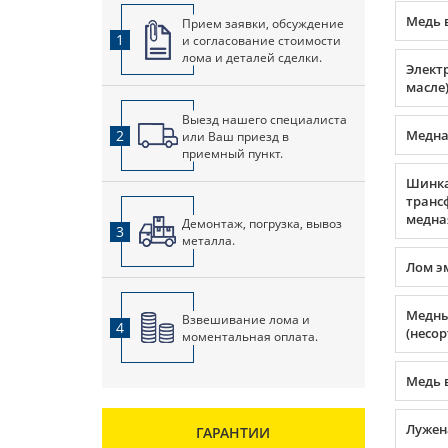
Медь 
Прием заявки, обсуждение
1
и согласование стоимости
лома и деталей сделки.
Элект
масле
Выезд нашего специалиста
2
Медна
или Ваш приезд в
приемный пункт.
Шинк
транс
медна
Демонтаж, погрузка, вывоз
3
металла.
Лом э
Медны
Взвешивание лома и
4
(несор
моментальная оплата.
Медь 
Лужен
ГАРАНТИИ