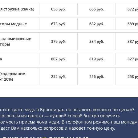
 стружка (сечка)
656 руб.
665 руб.
672 р
торы медные
673 руб.
682 руб.
689 р
-алюминиевые
379 руб.
384 руб.
387 р
торы
а
807 руб.
819 руб.
827 р
(содержание
252 руб.
256 руб.
258 р
т 20%)
отите сдать медь в Бронницах, но остались вопросы по ценам?
ерсональная оценка — лучший способ быстро получить
тоимость приема лома меди. В телефонном режиме наш менедж
адаст Вам несколько вопросов и назовет точную цену.