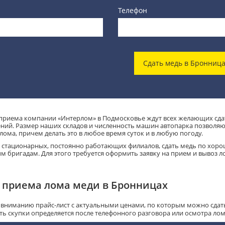
Телефон
Сдать медь в Бронница
приема компании «Интерлом» в Подмосковье ждут всех желающих сдать
ний. Размер наших складов и численность машин автопарка позволяю
лома, причем делать это в любое время суток и в любую погоду.
стационарных, постоянно работающих филиалов, сдать медь по хороше
м бригадам. Для этого требуется оформить заявку на прием и вывоз л
 приема лома меди в Бронницах
вниманию прайс-лист с актуальными ценами, по которым можно сдать 
ть скупки определяется после телефонного разговора или осмотра ло