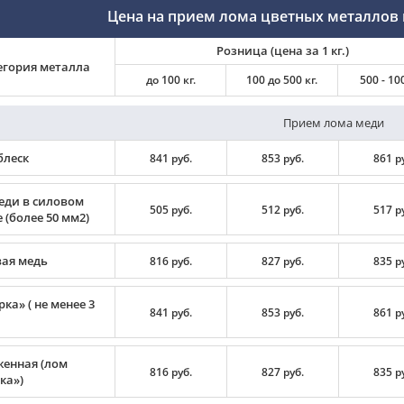
Цена на прием лома цветных металлов 
Розница (цена за 1 кг.)
егория металла
до 100 кг.
100 до 500 кг.
500 - 100
Прием лома меди
блеск
841 руб.
853 руб.
861 р
еди в силовом
505 руб.
512 руб.
517 р
 (более 50 мм2)
вая медь
816 руб.
827 руб.
835 р
ка» ( не менее 3
841 руб.
853 руб.
861 р
енная (лом
816 руб.
827 руб.
835 р
ка»)