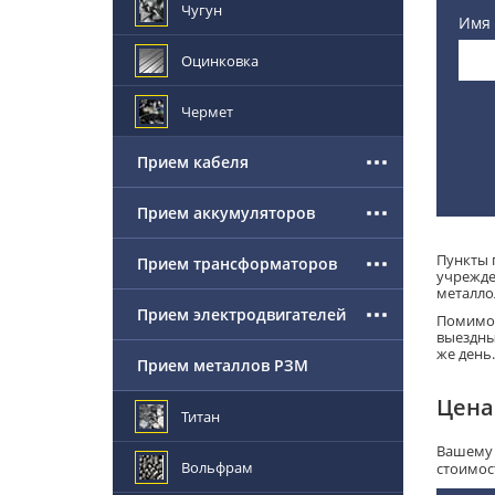
Чугун
Имя
Оцинковка
Чермет
Прием кабеля
Прием аккумуляторов
Пункты 
Прием трансформаторов
учрежде
металло
Прием электродвигателей
Помимо 
выездны
же день.
Прием металлов РЗМ
Цена
Титан
Вашему 
Вольфрам
стоимос