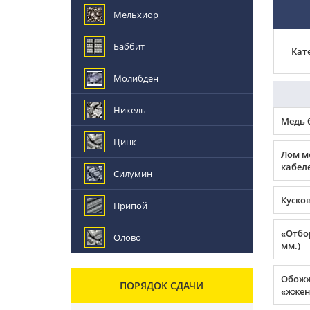
Мельхиор
Баббит
Кат
Молибден
Никель
Медь 
Цинк
Лом м
кабеле
Силумин
Куско
Припой
«Отбор
Олово
мм.)
Обожж
ПОРЯДОК СДАЧИ
«жжен