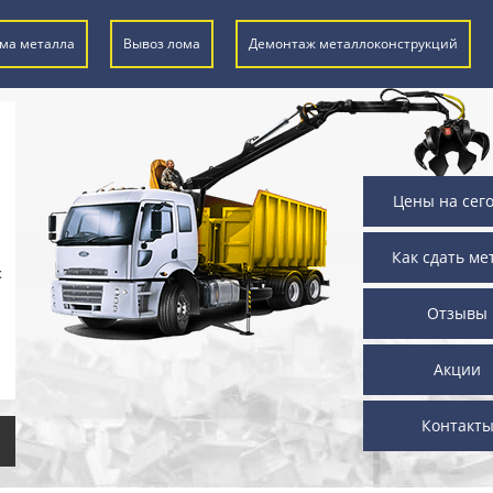
ма металла
Вывоз лома
Демонтаж металлоконструкций
Цены на сег
Как сдать ме
х
Отзывы
Акции
Контакт