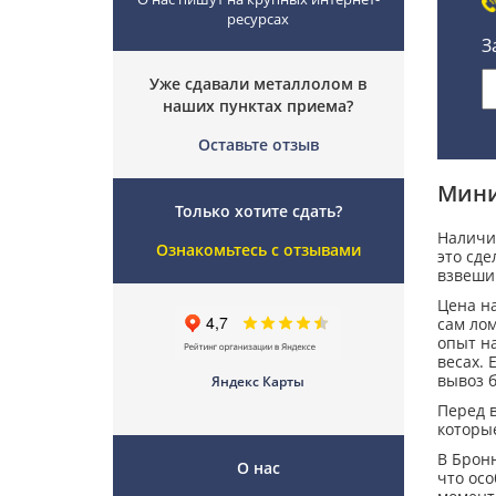
ресурсах
З
Уже сдавали металлолом в
наших пунктах приема?
Оставьте отзыв
Мини
Только хотите сдать?
Наличие
Ознакомьтесь с отзывами
это сд
взвеши
Цена на
сам ло
опыт на
весах. 
вывоз 
Яндекс Карты
Перед 
которые
В Брон
О нас
что ос