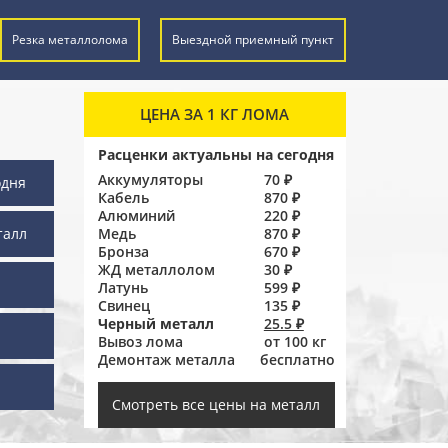
Резка металлолома
Выездной приемный пункт
ЦЕНА ЗА 1 КГ ЛОМА
Расценки актуальны на сегодня
Аккумуляторы
70 ₽
одня
Кабель
870 ₽
Алюминий
220 ₽
талл
Медь
870 ₽
Бронза
670 ₽
ЖД металлолом
30 ₽
Латунь
599 ₽
Свинец
135 ₽
Черный металл
25.5 ₽
Вывоз лома
от 100 кг
Демонтаж металла
бесплатно
ы
Смотреть все цены на металл