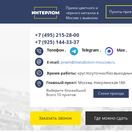
Прием цветного и
Пункты прие
чёрного металла в
Москве с вывозом
+7 (495) 215-28-00
+7 (925) 144-33-37
Телефон ,
Telegram
,
Max
,
E-mail:
priem@metallolom-moscow.ru
Время работы:
круглосуточно/без выходны
Главный пункт:
Москва, Никулинская 18А
Выберите ближайший
Схема проезда
Всего 10 пунктов.
Заказать звонок
Где можно сдать