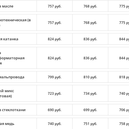
в масле
757 руб.
768 руб.
775 р
ротехническая (в
757 руб.
768 руб.
775 р
)
я катанка
824 руб.
836 руб.
844 р
а
форматорная
824 руб.
836 руб.
844 р
я
мальпровода
799 руб.
810 руб.
818 р
й микс
723 руб.
734 руб.
740 р
товая)
в стеклоткани
690 руб.
699 руб.
706 р
ая медь
740 руб.
751 руб.
758 р