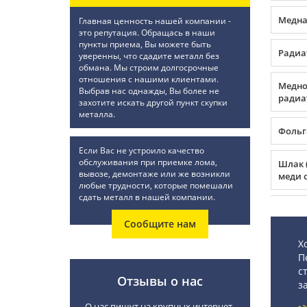
Медная
Главная ценность нашей компании -
это репутация. Обращась в наши
пункты приема, Вы можете быть
Радиа
уверенны, что сдадите металл без
обмана. Мы строим долгосрочные
отношения с нашими клиентами.
Медно
Выбрав нас однажды, Вы более не
радиа
захотите искать другой пункт скупки
металла.
Фольг
Если Вас не устроило качество
обслуживания при приемке лома,
Шлак 
вывозе, демонтаже или же возникли
меди о
любые трудности, которые помешали
сдать металл в нашей компании.
Сообщите нам
Х
П
с
Отзывы о нас
з
О нас пишут на крупных интернет-