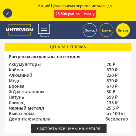
Акция! Цена приема черного металла до
25 500 руб. за 1 тонну
.
Поиск
Цены
Вывоз
Меню
ЦЕНА ЗА 1 КГ ЛОМА
Расценки актуальны на сегодня
Аккумуляторы
70 ₽
Кабель
870 ₽
Алюминий
220 ₽
Медь
870 ₽
Бронза
670 ₽
ЖД металлолом
30 ₽
Латунь
599 ₽
Свинец
135 ₽
Черный металл
25.5 ₽
Вывоз лома
от 100 кг
Демонтаж металла
бесплатно
Смотреть все цены на металл