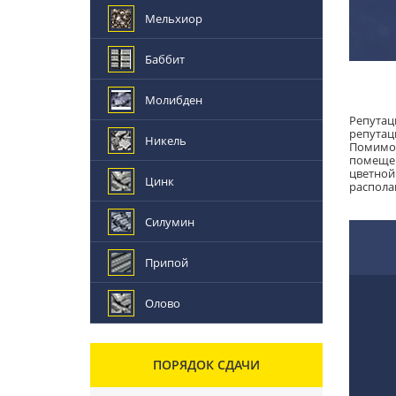
Мельхиор
Баббит
Молибден
Репутац
репутац
Никель
Помимо 
помещен
цветной
Цинк
распола
Силумин
Припой
Олово
ПОРЯДОК СДАЧИ