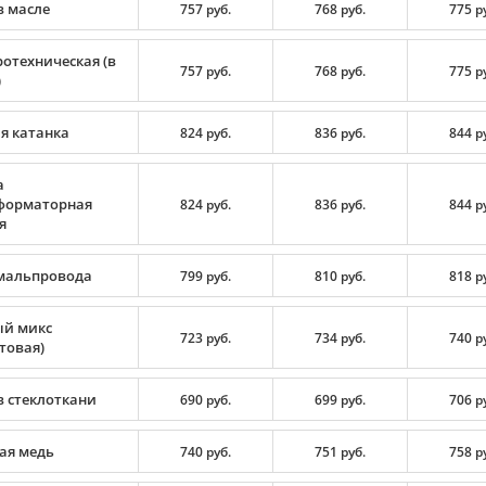
в масле
757 руб.
768 руб.
775 р
ротехническая (в
757 руб.
768 руб.
775 р
)
я катанка
824 руб.
836 руб.
844 р
а
форматорная
824 руб.
836 руб.
844 р
я
мальпровода
799 руб.
810 руб.
818 р
й микс
723 руб.
734 руб.
740 р
товая)
в стеклоткани
690 руб.
699 руб.
706 р
ая медь
740 руб.
751 руб.
758 р