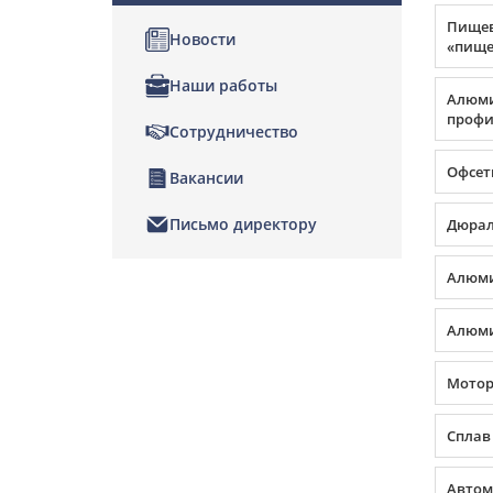
Пище
Новости
«пище
Наши работы
Алюм
профил
Сотрудничество
Офсет
Вакансии
Письмо директору
Дюра
Алюми
Алюми
Мото
Сплав
Автом