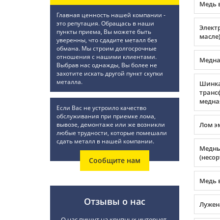
Медь 
Главная ценность нашей компании -
это репутация. Обращась в наши
Элект
пункты приема, Вы можете быть
масле
уверенны, что сдадите металл без
обмана. Мы строим долгосрочные
отношения с нашими клиентами.
Медна
Выбрав нас однажды, Вы более не
захотите искать другой пункт скупки
металла.
Шинк
транс
медна
Если Вас не устроило качество
обслуживания при приемке лома,
вывозе, демонтаже или же возникли
Лом э
любые трудности, которые помешали
сдать металл в нашей компании.
Медны
(несор
Сообщите нам
Медь 
Отзывы о нас
Лужен
О нас пишут на крупных интернет-