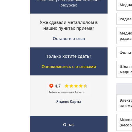
Медная
ресурсах
Радиа
Уже сдавали металлолом в
наших пунктах приема?
Медно
Оставьте отзыв
радиа
Фольг
Только хотите сдать?
Ознакомьтесь с отзывами
Шлак 
меди о
Элект
Яндекс Карты
алюми
Микс 
О нас
(несо