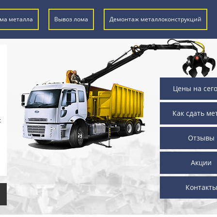
ма металла
Вывоз лома
Демонтаж металлоконструкций
Цены на сег
Как сдать ме
х
Отзывы
Акции
Контакт