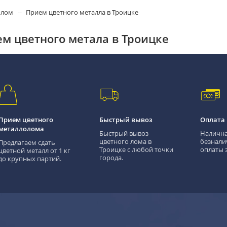
олом
Прием цветного металла в Троицке
м цветного метала в Троицке
Прием цветного
Быстрый вывоз
Оплата
металлолома
Быстрый вывоз
Налична
цветного лома в
безнали
Предлагаем сдать
Троицке с любой точки
оплаты з
цветной металл от 1 кг
города.
до крупных партий.