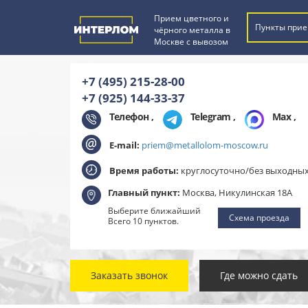
Прием цветного и
Пункты прие
чёрного металла в
Москве с вывозом
+7 (495) 215-28-00
+7 (925) 144-33-37
Телефон ,
Telegram
,
Max
,
E-mail:
priem@metallolom-moscow.ru
Время работы:
круглосуточно/без выходны
Главный пункт:
Москва, Никулинская 18А
Выберите ближайший
Схема проезда
Всего 10 пунктов.
Заказать звонок
Где можно сдать