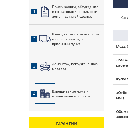
Прием заявки, обсуждение
1
и согласование стоимости
лома и деталей сделки.
Кат
Выезд нашего специалиста
2
или Ваш приезд в
приемный пункт.
Медь 
Лом м
Демонтаж, погрузка, вывоз
кабеле
3
металла.
Куско
Взвешивание лома и
«Отбор
4
моментальная оплата.
мм.)
Обожж
«жжен
ГАРАНТИИ