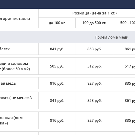
Розница (цена за 1 кг.)
егория металла
до 100 кг.
100 до 500 кг.
500 - 100
Прием лома меди
блеск
841 руб.
853 руб.
861 р
еди в силовом
505 руб.
512 руб.
517 р
 (более 50 мм2)
вая медь
816 руб.
827 руб.
835 р
ка» ( не менее 3
841 руб.
853 руб.
861 р
енная (лом
816 руб.
827 руб.
835 р
ка»)