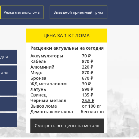
Резка металлолома
Выездной приемный пункт
ЦЕНА ЗА 1 КГ ЛОМА
Расценки актуальны на сегодня
Аккумуляторы
70 ₽
одня
Кабель
870 ₽
Алюминий
220 ₽
талл
Медь
870 ₽
Бронза
670 ₽
ЖД металлолом
30 ₽
Латунь
599 ₽
Свинец
135 ₽
Черный металл
25.5 ₽
Вывоз лома
от 100 кг
Демонтаж металла
бесплатно
ы
Смотреть все цены на металл