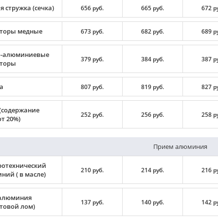
 стружка (сечка)
656 руб.
665 руб.
672 р
торы медные
673 руб.
682 руб.
689 р
-алюминиевые
379 руб.
384 руб.
387 р
торы
а
807 руб.
819 руб.
827 р
(содержание
252 руб.
256 руб.
258 р
т 20%)
Прием алюминия
ротехнический
210 руб.
214 руб.
216 р
ний ( в масле)
алюминия
137 руб.
140 руб.
142 р
ртовой лом)