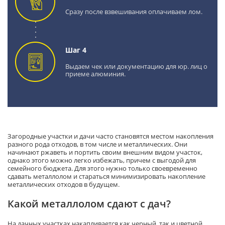
Сразу после взвешивания оплачиваем лом.
Шаг 4
Выдаем чек или документацию для юр. лиц о
приеме алюминия.
Загородные участки и дачи часто становятся местом накопления
разного рода отходов, в том числе и металлических. Они
начинают ржаветь и портить своим внешним видом участок,
однако этого можно легко избежать, причем с выгодой для
семейного бюджета. Для этого нужно только своевременно
сдавать металлолом и стараться минимизировать накопление
металлических отходов в будущем.
Какой металлолом сдают с дач?
На дачных участках накапливается как черный, так и цветной