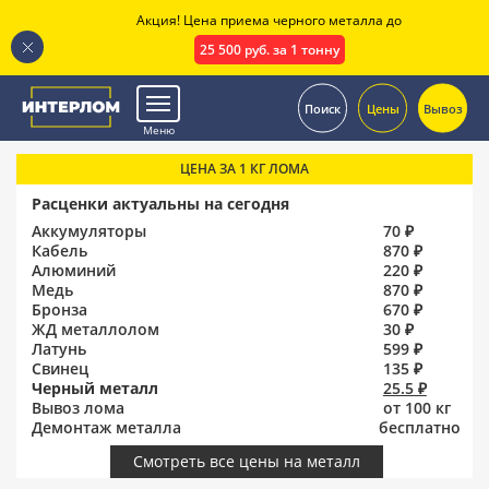
Акция! Цена приема черного металла до
25 500 руб. за 1 тонну
.
Поиск
Цены
Вывоз
Меню
ЦЕНА ЗА 1 КГ ЛОМА
Расценки актуальны на сегодня
Аккумуляторы
70 ₽
Кабель
870 ₽
Алюминий
220 ₽
Медь
870 ₽
Бронза
670 ₽
ЖД металлолом
30 ₽
Латунь
599 ₽
Свинец
135 ₽
Черный металл
25.5 ₽
Вывоз лома
от 100 кг
Демонтаж металла
бесплатно
Смотреть все цены на металл