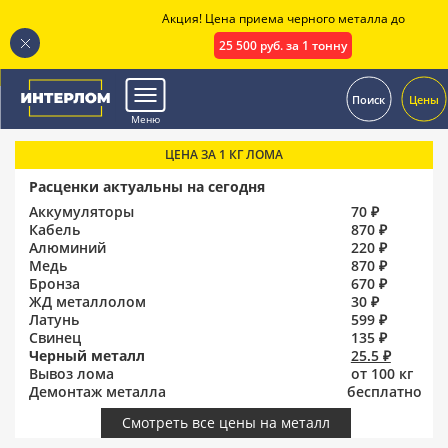
Акция! Цена приема черного металла до
25 500 руб. за 1 тонну
.
Поиск
Цены
Меню
ЦЕНА ЗА 1 КГ ЛОМА
Расценки актуальны на сегодня
Аккумуляторы
70 ₽
Кабель
870 ₽
Алюминий
220 ₽
Медь
870 ₽
Бронза
670 ₽
ЖД металлолом
30 ₽
Латунь
599 ₽
Свинец
135 ₽
Черный металл
25.5 ₽
Вывоз лома
от 100 кг
Демонтаж металла
бесплатно
Смотреть все цены на металл