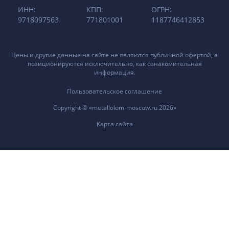
ИНН:
КПП:
ОГРН:
9718097563
771801001
1187746412853
Цены и другие данные на сайте не являются публичной офертой, а
позиционируются исключительно, как ознакомительная
информация.
Пользовательское соглашение
Copyright © «metallolom-moscow.ru 2026»
Карта сайта