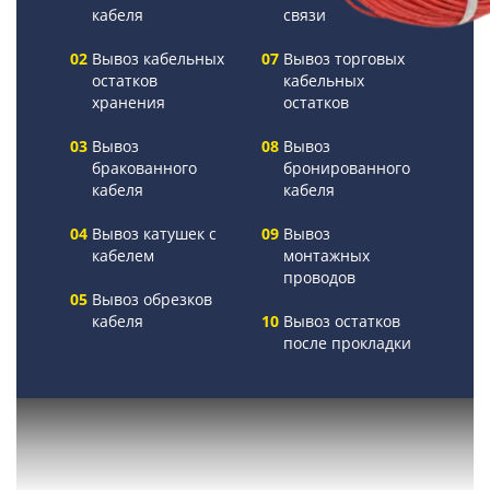
кабеля
связи
Вывоз кабельных
Вывоз торговых
остатков
кабельных
хранения
остатков
Вывоз
Вывоз
бракованного
бронированного
кабеля
кабеля
Вывоз катушек с
Вывоз
кабелем
монтажных
проводов
Вывоз обрезков
кабеля
Вывоз остатков
после прокладки