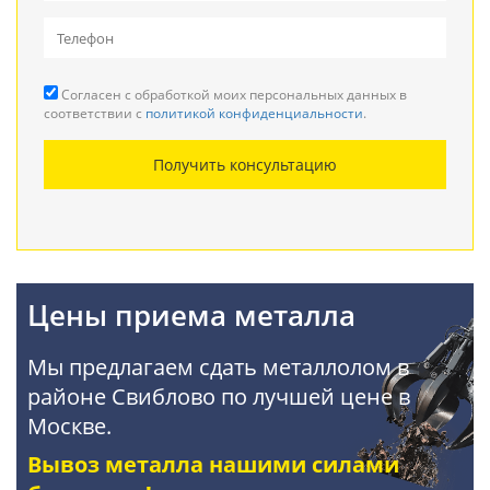
Вывоз металлолома
Прием кабеля
Согласен с обработкой моих персональных данных в
Резка металла
соответствии с
политикой конфиденциальности
.
Демонтаж металлоконструкций
Получить консультацию
Покупка АКБ
Цены приема металла
Мы предлагаем сдать металлолом в
районе Свиблово по лучшей цене в
Москве.
Вывоз металла нашими силами