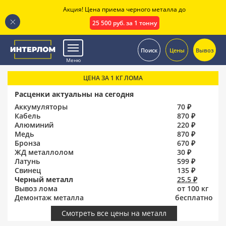
Акция! Цена приема черного металла до
25 500 руб. за 1 тонну
.
Поиск
Цены
Вывоз
Меню
ЦЕНА ЗА 1 КГ ЛОМА
Расценки актуальны на сегодня
Аккумуляторы
70 ₽
Кабель
870 ₽
Алюминий
220 ₽
Медь
870 ₽
Бронза
670 ₽
ЖД металлолом
30 ₽
Латунь
599 ₽
Свинец
135 ₽
Черный металл
25.5 ₽
Вывоз лома
от 100 кг
Демонтаж металла
бесплатно
Смотреть все цены на металл