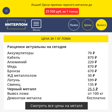
Акция! Цена приема черного металла до
25 500 руб. за 1 тонну
.
Поиск
Цены
Вывоз
Меню
ЦЕНА ЗА 1 КГ ЛОМА
Расценки актуальны на сегодня
Аккумуляторы
70 ₽
Кабель
870 ₽
Алюминий
220 ₽
Медь
870 ₽
Бронза
670 ₽
ЖД металлолом
30 ₽
Латунь
599 ₽
Свинец
135 ₽
Черный металл
25.5 ₽
Вывоз лома
от 100 кг
Демонтаж металла
бесплатно
Смотреть все цены на металл