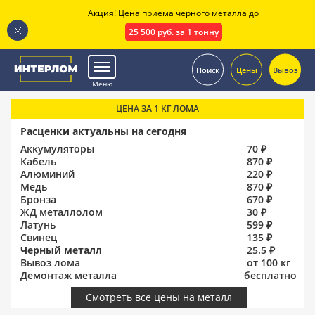
Акция! Цена приема черного металла до
25 500 руб. за 1 тонну
.
Поиск
Цены
Вывоз
Меню
ЦЕНА ЗА 1 КГ ЛОМА
Расценки актуальны на сегодня
Аккумуляторы
70 ₽
Кабель
870 ₽
Алюминий
220 ₽
Медь
870 ₽
Бронза
670 ₽
ЖД металлолом
30 ₽
Латунь
599 ₽
Свинец
135 ₽
Черный металл
25.5 ₽
Вывоз лома
от 100 кг
Демонтаж металла
бесплатно
Смотреть все цены на металл