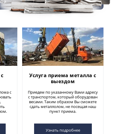
 с
Услуга приема металла с
выездом
лома с
Приедем по указанному Вами адресу
ровать
с транспортом, который оборудован
,
весами. Таким образом Вы сможете
ить
сдать металлолом, не посещая наш
лом.
пункт приема.
Узнать подробнее