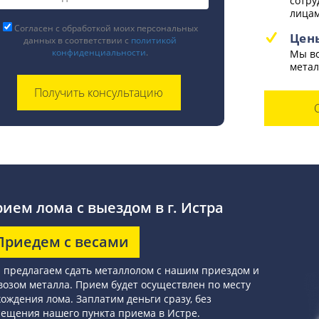
сотру
лицам
Согласен с обработкой моих персональных
Цен
данных в соответствии с
политикой
конфиденциальности
.
Мы вс
метал
ием лома с выездом в г. Истра
Приедем с весами
 предлагаем сдать металлолом с нашим приездом и
озом металла. Прием будет осуществлен по месту
ождения лома. Заплатим деньги сразу, без
ещения нашего пункта приема в Истре.