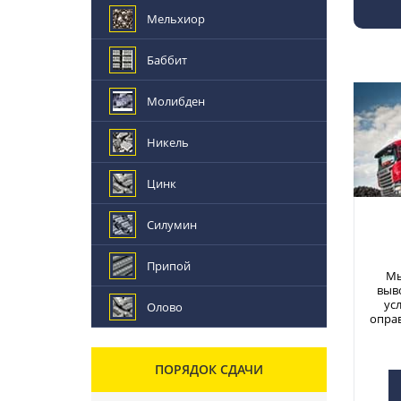
Мельхиор
Баббит
Молибден
Никель
Цинк
Силумин
Припой
Мы
выв
ус
Олово
опра
ПОРЯДОК СДАЧИ