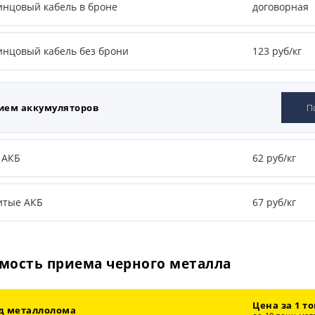
инцовый кабель в броне
договорная
инцовый кабель без брони
123 руб/кг
ием аккумуляторов
П
 АКБ
62 руб/кг
итые АКБ
67 руб/кг
мость приема черного металла
Цена за 1 т
д металлолома