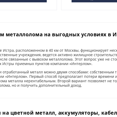
м металлолома на выгодных условиях в И
де Истра, расположенном в 40 км от Москвы, функционирует н
рственные учреждения, ведется активно жилищное строительст
исле связанные с вывозом металлолома. Этот вопрос уже не сто
х Истры приемных пунктов компании «Интерлом».
и отработанный металл можно двумя способами: собственным 
ии «Интерлом». Первый способ предполагает потери времени и
лома металла нерентабельным. Второй вариант позволяет не то
олома, но и получить дополнительный доход.
 на цветной металл, аккумуляторы, кабел