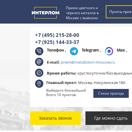
Прием цветного и
Пункты прие
чёрного металла в
Москве с вывозом
+7 (495) 215-28-00
+7 (925) 144-33-37
Телефон ,
Telegram
,
Max
,
E-mail:
priem@metallolom-moscow.ru
Время работы:
круглосуточно/без выходны
Главный пункт:
Москва, Никулинская 18А
Выберите ближайший
Схема проезда
Всего 10 пунктов.
Заказать звонок
Где можно сдать