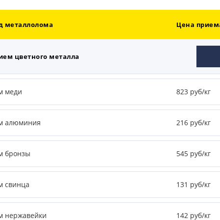
д металлолома
Цена приема
ием цветного металла
м меди
823 руб/кг
м алюминия
216 руб/кг
м бронзы
545 руб/кг
м свинца
131 руб/кг
м нержавейки
142 руб/кг