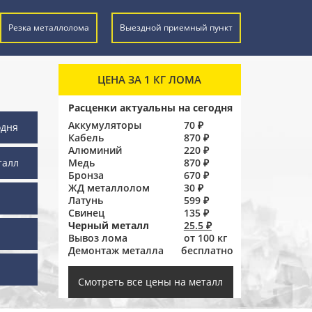
Резка металлолома
Выездной приемный пункт
ЦЕНА ЗА 1 КГ ЛОМА
Расценки актуальны на сегодня
Аккумуляторы
70 ₽
одня
Кабель
870 ₽
Алюминий
220 ₽
талл
Медь
870 ₽
Бронза
670 ₽
ЖД металлолом
30 ₽
Латунь
599 ₽
Свинец
135 ₽
Черный металл
25.5 ₽
Вывоз лома
от 100 кг
Демонтаж металла
бесплатно
ы
Смотреть все цены на металл