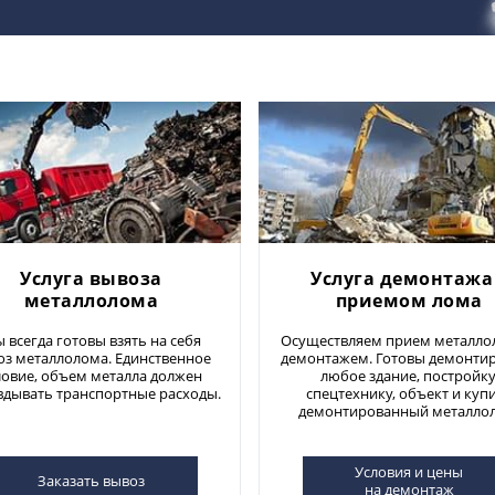
Услуга вывоза
Услуга демонтажа
металлолома
приемом лома
 всегда готовы взять на себя
Осуществляем прием металло
оз металлолома. Единственное
демонтажем. Готовы демонти
ловие, объем металла должен
любое здание, постройку
вдывать транспортные расходы.
спецтехнику, объект и куп
демонтированный металло
Условия и цены
Заказать вывоз
на демонтаж