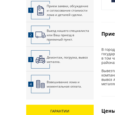
Прием заявки, обсуждение
1
и согласование стоимости
лома и деталей сделки.
Выезд нашего специалиста
Прие
2
или Ваш приезд в
приемный пункт.
В горо
госуда
Демонтаж, погрузка, вывоз
в том ч
3
металла.
района
Вывезт
компан
вывоз 
Взвешивание лома и
металл
4
моментальная оплата.
Цены
ГАРАНТИИ