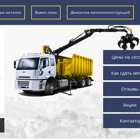
ма металла
Вывоз лома
Демонтаж металлоконструкций
Цены на сег
Как сдать ме
х
Отзывы
Акции
Контакт