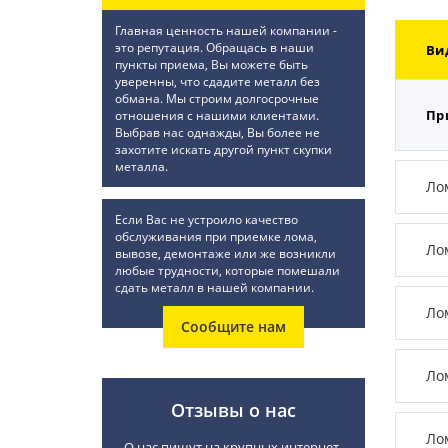
Главная ценность нашей компании -
это репутация. Обращась в наши
Ви
пункты приема, Вы можете быть
уверенны, что сдадите металл без
обмана. Мы строим долгосрочные
Пр
отношения с нашими клиентами.
Выбрав нас однажды, Вы более не
захотите искать другой пункт скупки
металла.
Ло
Если Вас не устроило качество
обслуживания при приемке лома,
Ло
вывозе, демонтаже или же возникли
любые трудности, которые помешали
сдать металл в нашей компании.
Ло
Сообщите нам
Ло
Отзывы о нас
Ло
О нас пишут на крупных интернет-