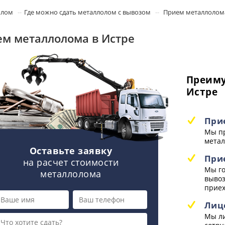
олом
Где можно сдать металлолом с вывозом
Прием металлолома
м металлолома в Истре
Преиму
Истре
При
Мы пр
метал
Оставьте заявку
При
на расчет стоимости
Мы го
металлолома
вывоз
приех
Лиц
Мы ли