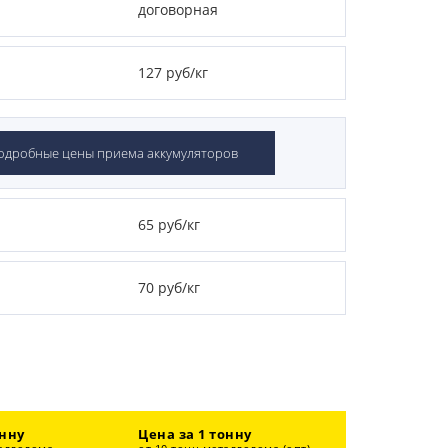
договорная
127 руб/кг
одробные цены приема аккумуляторов
65 руб/кг
70 руб/кг
онну
Цена за 1 тонну