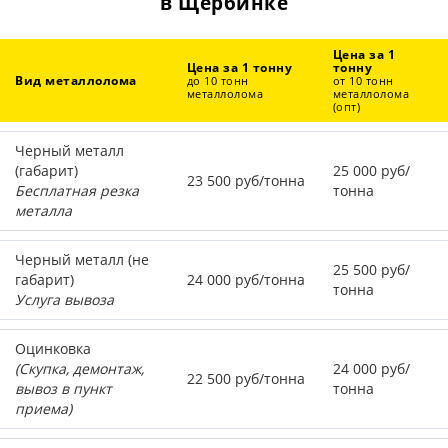
в Щербинке
Цена за 1
Цена за 1 тонну
тонну
Вид металлолома
до 10 тонн
от 10 тонн
металлолома
металлолома
(опт)
Черный металл
(габарит)
25 000 руб/
23 500 руб/тонна
Бесплатная резка
тонна
металла
Черный металл (не
25 500 руб/
габарит)
24 000 руб/тонна
тонна
Услуга вывоза
Оцинковка
(Скупка, демонтаж,
24 000 руб/
22 500 руб/тонна
вывоз в пункт
тонна
приема)