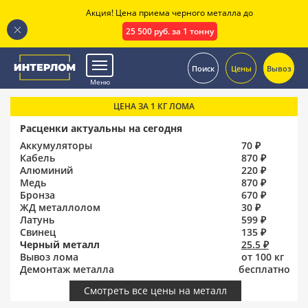
Акция! Цена приема черного металла до
25 500 руб. за 1 тонну
.
Поиск
Цены
Вывоз
Меню
ЦЕНА ЗА 1 КГ ЛОМА
Расценки актуальны на сегодня
Аккумуляторы
70 ₽
Кабель
870 ₽
Алюминий
220 ₽
Медь
870 ₽
Бронза
670 ₽
ЖД металлолом
30 ₽
Латунь
599 ₽
Свинец
135 ₽
Черный металл
25.5 ₽
Вывоз лома
от 100 кг
Демонтаж металла
бесплатно
Смотреть все цены на металл