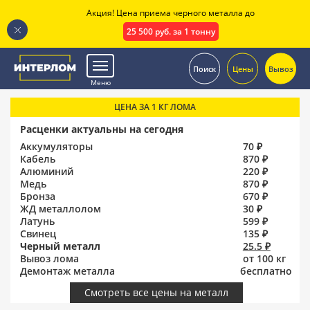
Акция! Цена приема черного металла до
25 500 руб. за 1 тонну
.
Поиск
Цены
Вывоз
Меню
ЦЕНА ЗА 1 КГ ЛОМА
Расценки актуальны на сегодня
Аккумуляторы
70 ₽
Кабель
870 ₽
Алюминий
220 ₽
Медь
870 ₽
Бронза
670 ₽
ЖД металлолом
30 ₽
Латунь
599 ₽
Свинец
135 ₽
Черный металл
25.5 ₽
Вывоз лома
от 100 кг
Демонтаж металла
бесплатно
Смотреть все цены на металл