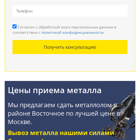
Вывоз металлолома
Прием кабеля
Согласен с обработкой моих персональных данных в
Резка металла
соответствии с
политикой конфиденциальности
.
Демонтаж металлоконструкций
Получить консультацию
Покупка АКБ
Цены приема металла
Мы предлагаем сдать металлолом в
районе Восточное по лучшей цене в
Москве.
Вывоз металла нашими силами