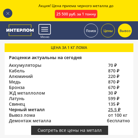
Акция! Цена приема черного металла до
25 500 руб. за 1 тонну
.
Поиск
Цены
Вывоз
Меню
ЦЕНА ЗА 1 КГ ЛОМА
Расценки актуальны на сегодня
Аккумуляторы
70 ₽
Кабель
870 ₽
Алюминий
220 ₽
Медь
870 ₽
Бронза
670 ₽
ЖД металлолом
30 ₽
Латунь
599 ₽
Свинец
135 ₽
Черный металл
25.5 ₽
Вывоз лома
от 100 кг
Демонтаж металла
бесплатно
Смотреть все цены на металл