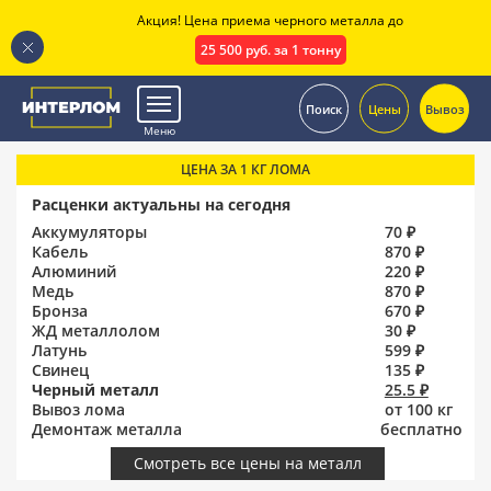
Акция! Цена приема черного металла до
25 500 руб. за 1 тонну
.
Поиск
Цены
Вывоз
Меню
ЦЕНА ЗА 1 КГ ЛОМА
Расценки актуальны на сегодня
Аккумуляторы
70 ₽
Кабель
870 ₽
Алюминий
220 ₽
Медь
870 ₽
Бронза
670 ₽
ЖД металлолом
30 ₽
Латунь
599 ₽
Свинец
135 ₽
Черный металл
25.5 ₽
Вывоз лома
от 100 кг
Демонтаж металла
бесплатно
Смотреть все цены на металл