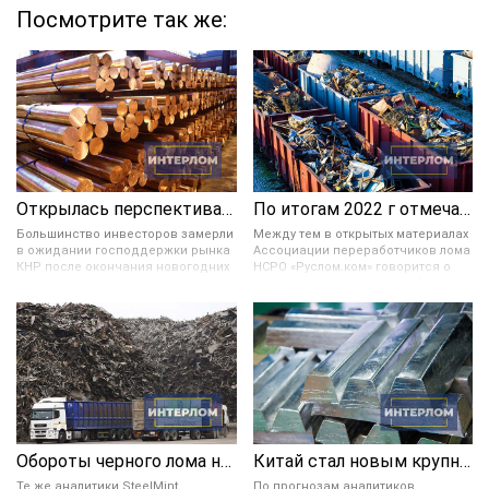
Посмотрите так же:
Открылась перспектива укрепления цветных металлов в цене
По итогам 2022 г отмечается значительное снижение ломозаготовки в России
Большинство инвесторов замерли
Между тем в открытых материалах
в ожидании господдержки рынка
Ассоциации переработчиков лома
КНР после окончания новогодних
НСРО «Руслом.ком» говорится о
праздников и завершения
возможном увеличении в 4 раза
мартовских плановых заседаний
экспорта ломозаготовки в 2030
руководства Поднебесной. Они
году. Согласно прогнозируемому
также предрекают увеличение
сценарию с 2023 по 2030 год в РФ
стоимости цвет. металлов в
можно будет наблюдать
случае, если укрепление доллара,
тенденцию увеличения экспорта
а также логистические и
лома. И в 2030 году он может
производственные трудности в
составить 4,3 млн тонн.
США этому не помешают.
Обороты черного лома на мировом рынке упали на 6 %
Китай стал новым крупным нетто-экспортером цинка и свинца
Те же аналитики SteelMint
По прогнозам аналитиков