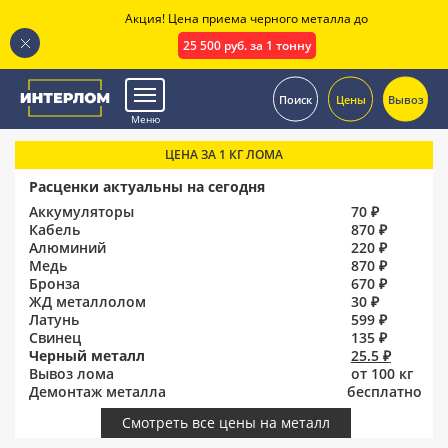
Акция! Цена приема черного металла до
25 500 руб. за 1 тонну
.
Поиск
Цены
Вывоз
Меню
ЦЕНА ЗА 1 КГ ЛОМА
Расценки актуальны на сегодня
Аккумуляторы
70 ₽
Кабель
870 ₽
Алюминий
220 ₽
Медь
870 ₽
Бронза
670 ₽
ЖД металлолом
30 ₽
Латунь
599 ₽
Свинец
135 ₽
Черный металл
25.5 ₽
Вывоз лома
от 100 кг
Демонтаж металла
бесплатно
Смотреть все цены на металл