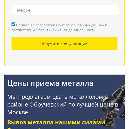
Вывоз металлолома
Прием кабеля
Согласен с обработкой моих персональных данных в
Резка металла
соответствии с
политикой конфиденциальности
.
Демонтаж металлоконструкций
Получить консультацию
Покупка АКБ
Цены приема металла
Мы предлагаем сдать металлолом в
районе Обручевский по лучшей цене в
Москве.
Вывоз металла нашими силами