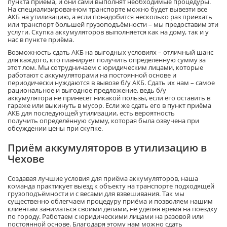
пункта приёма, и они сами выполнят необходимые процедуры.
На специализированном транспорте можно будет вывезти
все
АКБ на утилизацию, а если понадобится несколько раз приехать
или транспорт большей грузоподъёмности – мы предоставим эти
услуги.
Скупка аккумуляторов выполняется как на дому, так и у
нас в пункте приёма.
Возможность сдать
АКБ
на выгодных условиях – отличный шанс
для каждого, кто планирует получить определённую сумму за
этот лом.
Мы сотрудничаем с юридическим лицами, которые
работают с аккумуляторами на постоянной основе и
периодически нуждаются в вывозе б/у АКБ. Сдать их нам – самое
рациональное и выгодное предложение, ведь
б/
у
аккумулятора
не принесёт никакой пользы, если его оставить в
гараже или выкинуть в мусор. Если же сдать его в пункт приёма
АКБ
для последующей утилизации
, есть вероятность
получить
определённую сумму, которая была озвучена при
обсуждении цены
при
скупке
.
Приём аккумуляторов
в утилизацию
в
Чехове
Создавая лучшие условия для приёма аккумуляторов
, н
аша
команда практикует выезд к объекту
на транспорте подходящей
грузоподъёмности и с ве
сами для взвешивания. Так мы
существенно облегчаем процедуру приёма и позволяем нашим
клиентам заниматься своими делами, не
уделяя время на поездку
по городу.
Работаем с юридическими лицами на разовой или
постоянной основе. Благодаря этому нам можно сдать