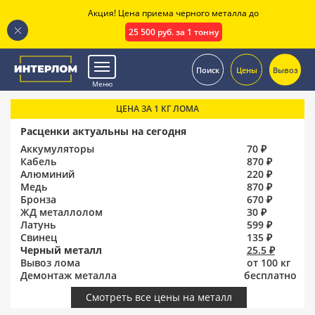
Акция! Цена приема черного металла до
25 500 руб. за 1 тонну
.
Поиск
Цены
Вывоз
Меню
ЦЕНА ЗА 1 КГ ЛОМА
Расценки актуальны на сегодня
Аккумуляторы
70 ₽
Кабель
870 ₽
Алюминий
220 ₽
Медь
870 ₽
Бронза
670 ₽
ЖД металлолом
30 ₽
Латунь
599 ₽
Свинец
135 ₽
Черный металл
25.5 ₽
Вывоз лома
от 100 кг
Демонтаж металла
бесплатно
Смотреть все цены на металл