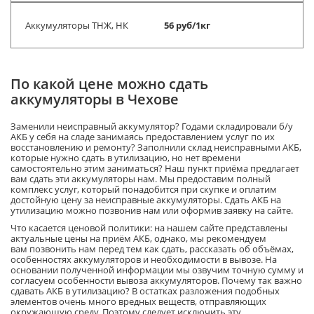
Аккумуляторы ТНЖ, НК
56 руб/1кг
По какой цене можно сдать
аккумуляторы в Чехове
Заменили неисправный аккумулятор?
Годами складировали б/у
АКБ у себя на сладе занимаясь предоставлением услуг по их
восстановлению и ремонту? Заполнили склад неисправными
АКБ
,
которые нужно сдать в утилизацию, но нет времени
самостоятельно этим заниматься? Наш пу
нкт приёма предлагает
вам сдать эти аккумуляторы нам. Мы предоставим полный
комплекс услуг, который понадобится
при скупке
и оплатим
достойную цену за неисправные аккумуляторы.
Сдать АКБ на
утилизацию можно позвонив нам или оформив заявку на сайте.
Что касается ценовой политики: на нашем сайте представлены
актуальные цены на приём АКБ, однако, мы рекомендуем
вам
позвонить нам перед тем как сдать, рассказать об объёмах,
особенностях аккумуляторов и необходимости в вывозе. На
основании получ
енной информации мы озвучим точную сумму и
согласуем особенности вы
воза аккумуляторов. Почему так важно
сдавать АКБ в утилизацию? В
остатках
разложения подобных
элементов очень много
вредных веществ, отправляющих
окружающую среду.
Поэтому следует исключить эту