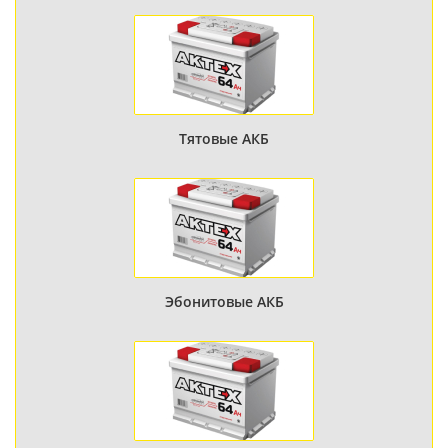
Тятовые АКБ
Эбонитовые АКБ