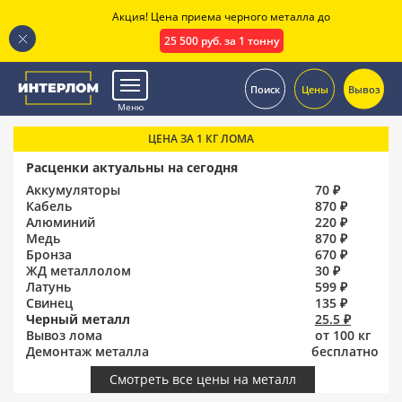
Акция! Цена приема черного металла до
25 500 руб. за 1 тонну
.
Поиск
Цены
Вывоз
Меню
ЦЕНА ЗА 1 КГ ЛОМА
Расценки актуальны на сегодня
Аккумуляторы
70 ₽
Кабель
870 ₽
Алюминий
220 ₽
Медь
870 ₽
Бронза
670 ₽
ЖД металлолом
30 ₽
Латунь
599 ₽
Свинец
135 ₽
Черный металл
25.5 ₽
Вывоз лома
от 100 кг
Демонтаж металла
бесплатно
Смотреть все цены на металл