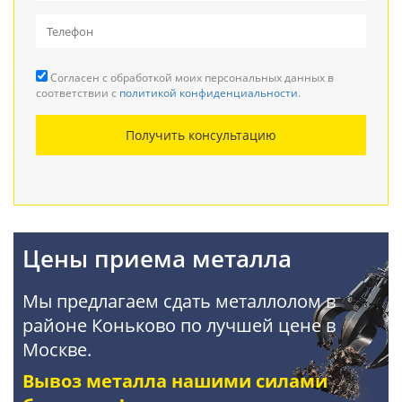
Вывоз металлолома
Прием кабеля
Согласен с обработкой моих персональных данных в
Резка металла
соответствии с
политикой конфиденциальности
.
Демонтаж металлоконструкций
Получить консультацию
Покупка АКБ
Цены приема металла
Мы предлагаем сдать металлолом в
районе Коньково по лучшей цене в
Москве.
Вывоз металла нашими силами