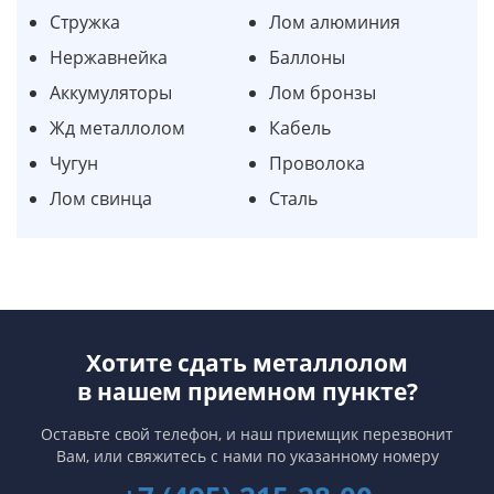
Стружка
Лом алюминия
Нержавнейка
Баллоны
Аккумуляторы
Лом бронзы
Жд металлолом
Кабель
Чугун
Проволока
Лом свинца
Сталь
Хотите сдать металлолом
в нашем приемном пункте?
Оставьте свой телефон, и наш приемщик перезвонит
Вам,
или свяжитесь с нами по указанному номеру