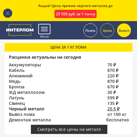
Акция! Цена приема черного металла до
25 500 руб. за 1 тонну
.
Поиск
Цены
Вывоз
Меню
ЦЕНА ЗА 1 КГ ЛОМА
Расценки актуальны на сегодня
Аккумуляторы
70 ₽
Кабель
870 ₽
Алюминий
220 ₽
Медь
870 ₽
Бронза
670 ₽
ЖД металлолом
30 ₽
Латунь
599 ₽
Свинец
135 ₽
Черный металл
25.5 ₽
Вывоз лома
от 100 кг
Демонтаж металла
бесплатно
Смотреть все цены на металл