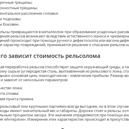
речные трещины;
рхностные трещины;
зонтальное расслоение головки;
м подошвы;
м боковин.
ельсы превращаются в металлолом при образовании усадочных раков
ения рельсов возникают вследствие естественного износа и чрезмер
ений происходит при помощи ручного дефектоскопа или вагона-дефек
 и характер повреждений, принимается решение о списании рельсов н
его зависит стоимость рельсолома
ая переработка рельсов способствует защите окружающей среды, а та
ому сырью (углеродистая сталь, выплавленная из рельсового лома, ст
Однако основная цель ломосдатчиков – извлечение прибыли. Размер в
 и зависит от нескольких параметров:
чество лома;
та сплава;
вия пункта приема.
 рельсовый лом крупными партиями всегда выгоднее, но в этом случа
тходы имеют значительный вес и габариты. Дороже стоят и рельсы, ко
ьным процентом засора. Эти значения определяются при помощи ана
я «Интерлом». Измерение этих характеристик происходит в присутстви