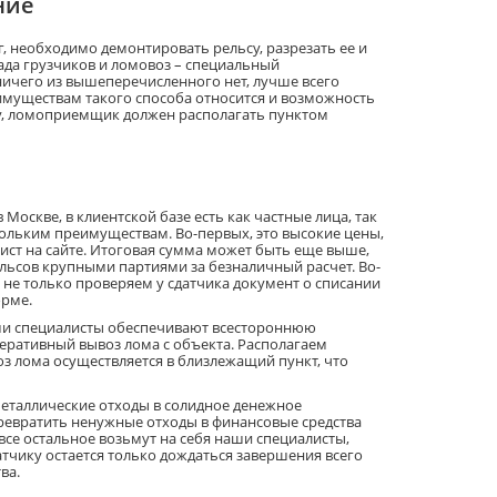
ние
 необходимо демонтировать рельсу, разрезать ее и
гада грузчиков и ломовоз – специальный
ничего из вышеперечисленного нет, лучше всего
еимуществам такого способа относится и возможность
гу, ломоприемщик должен располагать пунктом
оскве, в клиентской базе есть как частные лица, так
кольким преимуществам. Во-первых, это высокие цены,
ист на сайте. Итоговая сумма может быть еще выше,
льсов крупными партиями за безналичный расчет. Во-
ы не только проверяем у сдатчика документ о списании
орме.
аши специалисты обеспечивают всестороннюю
еративный вывоз лома с объекта. Располагаем
оз лома осуществляется в близлежащий пункт, что
еталлические отходы в солидное денежное
ревратить ненужные отходы в финансовые средства
 все остальное возьмут на себя наши специалисты,
атчику остается только дождаться завершения всего
ва.