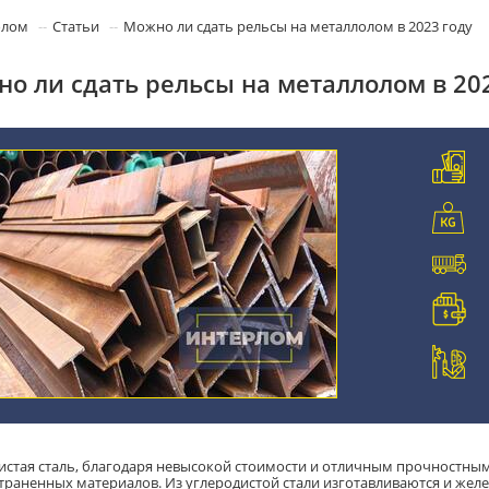
олом
Статьи
Можно ли сдать рельсы на металлолом в 2023 году
о ли сдать рельсы на металлолом в 20
истая сталь, благодаря невысокой стоимости и отличным прочностным
траненных материалов. Из углеродистой стали изготавливаются и же