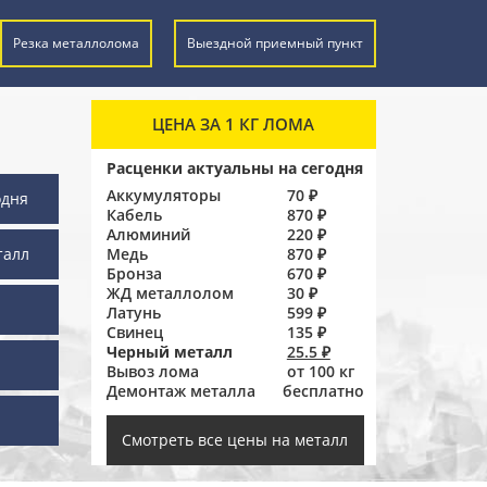
Резка металлолома
Выездной приемный пункт
ЦЕНА ЗА 1 КГ ЛОМА
Расценки актуальны на сегодня
Аккумуляторы
70 ₽
одня
Кабель
870 ₽
Алюминий
220 ₽
талл
Медь
870 ₽
Бронза
670 ₽
ЖД металлолом
30 ₽
Латунь
599 ₽
Свинец
135 ₽
Черный металл
25.5 ₽
Вывоз лома
от 100 кг
Демонтаж металла
бесплатно
ы
Смотреть все цены на металл