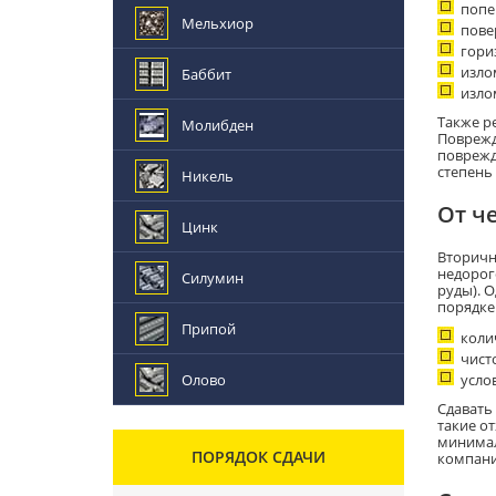
попе
Мельхиор
пове
гори
изло
Баббит
изло
Также р
Молибден
Поврежд
поврежд
степень
Никель
От ч
Цинк
Вторичн
недорог
Силумин
руды). 
порядке
Припой
коли
чисто
Олово
усло
Сдавать
такие о
минимал
ПОРЯДОК СДАЧИ
компани