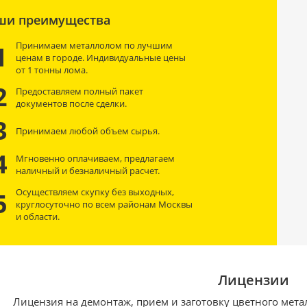
ши преимущества
Принимаем металлолом по лучшим
1
ценам в городе. Индивидуальные цены
от 1 тонны лома.
2
Предоставляем полный пакет
документов после сделки.
3
Принимаем любой объем сырья.
4
Мгновенно оплачиваем, предлагаем
наличный и безналичный расчет.
Осуществляем скупку без выходных,
5
круглосуточно по всем районам Москвы
и области.
Лицензии
Лицензия на демонтаж, прием и заготовку цветного мета