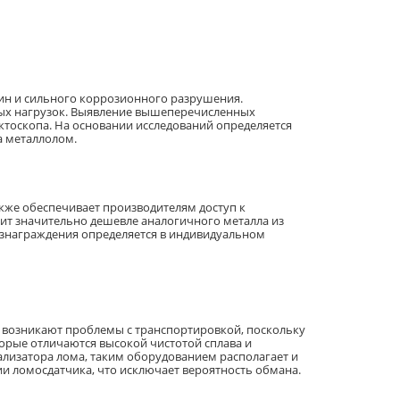
ин и сильного коррозионного разрушения.
ных нагрузок. Выявление вышеперечисленных
тоскопа. На основании исследований определяется
а металлолом.
кже обеспечивает производителям доступ к
оит значительно дешевле аналогичного металла из
ознаграждения определяется в индивидуальном
е возникают проблемы с транспортировкой, поскольку
торые отличаются высокой чистотой сплава и
лизатора лома, таким оборудованием располагает и
и ломосдатчика, что исключает вероятность обмана.