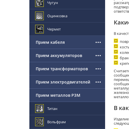
Чугун
рассмат
подтвер
ответств
Оцинковка
Каки
Чермет
В качес
повр
Прием кабеля
кост
коле
Прием аккумуляторов
брак
креп
Прием трансформаторов
Считает
сообщен
перемещ
Прием электродвигателей
сообщен
металлу
железно
Прием металлов РЗМ
металло
В ка
Титан
Изделие
Вольфрам
следующ