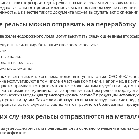
ривать как вторсырье. Сдать рельсы на металлолом в 2023 году можно
ждают легальное происхождение лома, в противном случае нарушител
енность. В качестве такого документа может выступать акт о списании
е рельсы можно отправить на переработку
тве железнодорожного лома могут выступать следующие виды вторсыр
ежденные или выработавшие свое ресурс рельсы;
ыли;
сные пары;
ованные рельсы;
ежные элементы.
ся, что сдатчиком такого лома может выступать только ОАО «РЖД», но 
ие эксплуатируют в том числе и частные компании. Например, в кру
аются трамваи, которые считаются экологичным и удобным видом го
ия занимаются муниципальные предприятия. Лом рельсов образуется
ргических заводах для транспортировки готовой продукции использу
дорожным путям. Также лом образуется и на металлургических предп
проката, в этом случае на рециклинг отправляется бракованная продук
ких случаях рельсы отправляются на метал
 из углеродистой стали превращается из основного элемента железн
их дефектов: