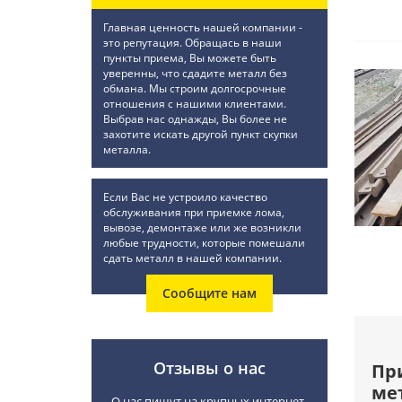
Главная ценность нашей компании -
это репутация. Обращась в наши
пункты приема, Вы можете быть
уверенны, что сдадите металл без
обмана. Мы строим долгосрочные
отношения с нашими клиентами.
Выбрав нас однажды, Вы более не
захотите искать другой пункт скупки
металла.
Если Вас не устроило качество
обслуживания при приемке лома,
вывозе, демонтаже или же возникли
любые трудности, которые помешали
сдать металл в нашей компании.
Сообщите нам
Отзывы о нас
Пр
ме
О нас пишут на крупных интернет-