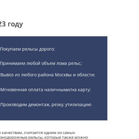
23 году
Покупаем рельсы дорого;
Принимаем любой объем лома рельс;
Вывоз из любого района Москвы и области;
Мгновенная оплата наличными/на карту;
Производим демонтаж, резку, утилизацию
 качествам, считается одним из самых
лезнодорожные рельсы, которые также можно