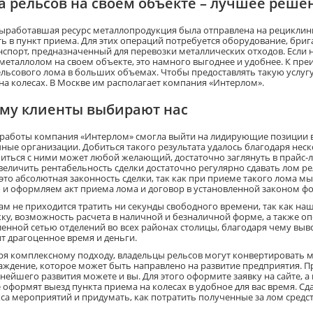
а рельсов на своем объекте – лучшее реше
ыработавшая ресурс металлопродукция была отправлена на рециклинг,
ть в пункт приема. Для этих операций потребуется оборудование, бри
нспорт, предназначенный для перевозки металлических отходов. Если 
 металлолом на своем объекте, это намного выгоднее и удобнее. К пр
ельсового лома в больших объемах. Чтобы предоставлять такую услу
на колесах. В Москве им располагает компания «Интерлом».
му клиенты выбирают нас
 работы компания «Интерлом» смогла выйти на лидирующие позиции в М
чные организации. Добиться такого результата удалось благодаря нес
иться с ними может любой желающий, достаточно заглянуть в прайс-л
величить рентабельность сделки достаточно регулярно сдавать лом ре
 это абсолютная законность сделки, так как при приеме такого лома м
о и оформляем акт приема лома и договор в установленной законом ф
ам не приходится тратить ни секунды свободного времени, так как н
ку, возможность расчета в наличной и безналичной форме, а также оп
ленной сетью отделений во всех районах столицы, благодаря чему выв
т драгоценное время и деньги.
ря комплексному подходу, владельцы рельсов могут конвертировать м
аждение, которое может быть направлено на развитие предприятия. П
нейшего развития можете и вы. Для этого оформите заявку на сайте, а
 оформят выезд пункта приема на колесах в удобное для вас время. Сд
са мероприятий и придумать, как потратить полученные за лом средст