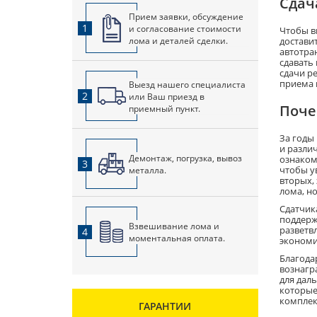
Сдач
Прием заявки, обсуждение
1
и согласование стоимости
Чтобы в
лома и деталей сделки.
достави
автотра
сдавать
сдачи р
приема 
Выезд нашего специалиста
2
или Ваш приезд в
Поче
приемный пункт.
За годы
и разли
Демонтаж, погрузка, вывоз
ознаком
3
чтобы у
металла.
вторых,
лома, н
Сдатчик
поддерж
Взвешивание лома и
разветв
4
моментальная оплата.
экономи
Благода
вознагр
для даль
которые
комплек
ГАРАНТИИ