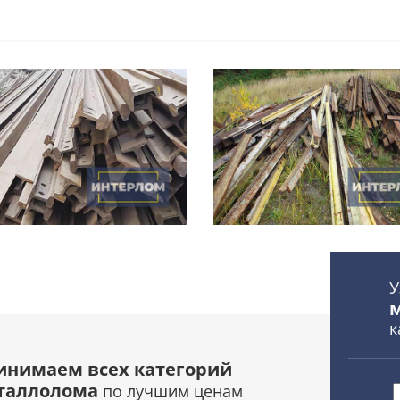
У
к
инимаем всех категорий
таллолома
по лучшим ценам