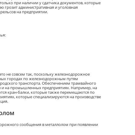
 только при наличии у сдатчика документов, которые
ю грозит административная и уголовная
 рельсов на предприятии.
ья:
это не совсем так, поскольку железнодорожное
пных городах по железнодорожным путям
родского транспорта. Обеспечением трамвайного
 и на промышленных предприятиях. Например, на
ются кран-балки, которые также перемещаются по
риятиях, которые специализируются на производстве
ция.
лолом
одорожного сообщения в металлолом при появлении