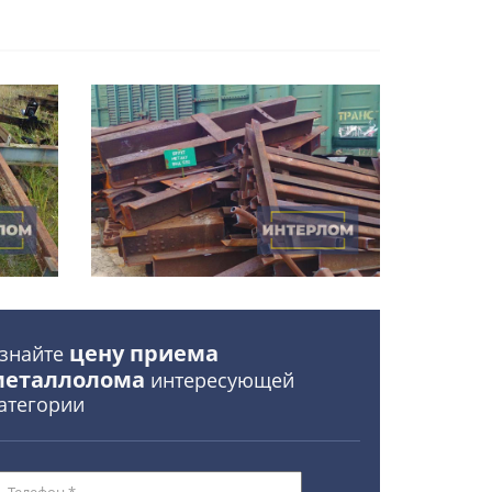
цену приема
знайте
металлолома
интересующей
атегории