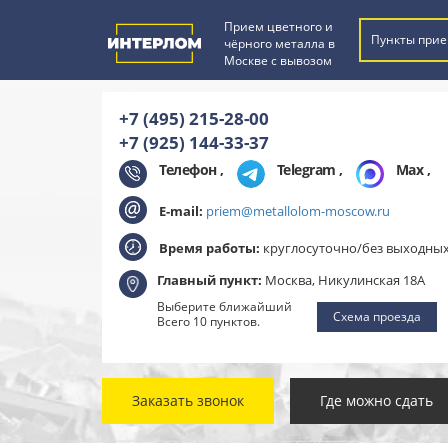
Прием цветного и
Пункты прие
чёрного металла в
Москве с вывозом
+7 (495) 215-28-00
+7 (925) 144-33-37
Телефон ,
Telegram
,
Max
,
E-mail:
priem@metallolom-moscow.ru
Время работы:
круглосуточно/без выходны
Главный пункт:
Москва, Никулинская 18А
Выберите ближайший
Схема проезда
Всего 10 пунктов.
Заказать звонок
Где можно сдать