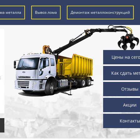
ма металла
Вывоз лома
Демонтаж металлоконструкций
Цены на сег
Как сдать ме
х
Отзывы
Акции
Контакт