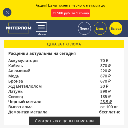
Акция! Цена приема черного металла до
25 500 руб. за 1 тонну
.
Поиск
Цены
Вывоз
Меню
ЦЕНА ЗА 1 КГ ЛОМА
Расценки актуальны на сегодня
Аккумуляторы
70 ₽
Кабель
870 ₽
Алюминий
220 ₽
Медь
870 ₽
Бронза
670 ₽
ЖД металлолом
30 ₽
Латунь
599 ₽
Свинец
135 ₽
Черный металл
25.5 ₽
Вывоз лома
от 100 кг
Демонтаж металла
бесплатно
Смотреть все цены на металл